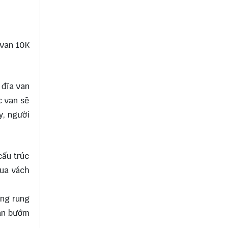
 van 10K
 đĩa van
c van sẽ
y, người
cấu trúc
qua vách
ợng rung
van bướm