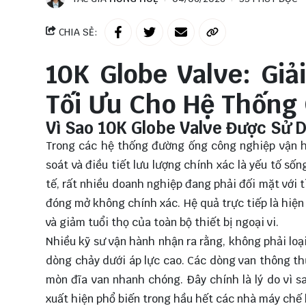
CHIA SẺ:
10K Globe Valve: Gi
Tối Ưu Cho Hệ Thống
Vì Sao 10K Globe Valve Được Sử 
Trong các hệ thống đường ống công nghiệp vận hà
soát và điều tiết lưu lượng chính xác là yếu tố số
tế, rất nhiều doanh nghiệp đang phải đối mặt với t
đóng mở không chính xác. Hệ quả trực tiếp là hiệ
và giảm tuổi thọ của toàn bộ thiết bị ngoại vi.
Nhiều kỹ sư vận hành nhận ra rằng, không phải lo
dòng chảy dưới áp lực cao. Các dòng van thông th
mòn đĩa van nhanh chóng. Đây chính là lý do vì s
xuất hiện phổ biến trong hầu hết các nhà máy chế 