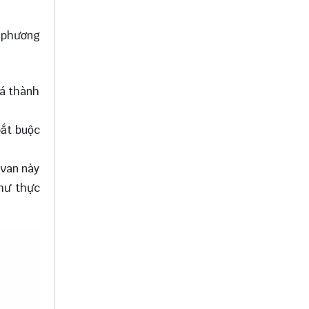
, phương
iá thành
bắt buộc
 van này
như thực