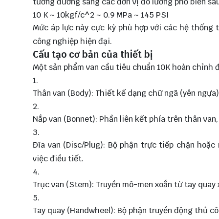
tương đương sang các đơn vị đo lường phổ biến sau
10 K ~ 10kgf/c^2 ~ 0.9 MPa ~ 145 PSI
Mức áp lực này cực kỳ phù hợp với các hệ thống 
công nghiệp hiện đại.
Cấu tạo cơ bản của thiết bị
Một sản phẩm van cầu tiêu chuẩn 10K hoàn chỉnh đ
Thân van (Body): Thiết kế dạng chữ ngã (yên ngựa)
Nắp van (Bonnet): Phần liên kết phía trên thân van,
Đĩa van (Disc/Plug): Bộ phận trực tiếp chặn hoặc
việc điều tiết.
Trục van (Stem): Truyền mô-men xoắn từ tay quay 
Tay quay (Handwheel): Bộ phận truyền động thủ cô