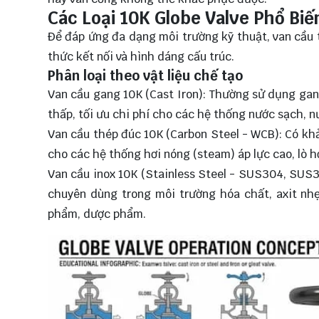
Các Loại 10K Globe Valve Phổ Biế
Để đáp ứng đa dạng môi trường kỹ thuật, van cầu t
thức kết nối và hình dáng cấu trúc.
Phân loại theo vật liệu chế tạo
Van cầu gang 10K (Cast Iron): Thường sử dụng ga
thấp, tối ưu chi phí cho các hệ thống nước sạch, n
Van cầu thép đúc 10K (Carbon Steel - WCB): Có khả
cho các hệ thống hơi nóng (steam) áp lực cao, lò hơ
Van cầu inox 10K (Stainless Steel - SUS304, SUS3
chuyên dùng trong môi trường hóa chất, axit nh
phẩm, dược phẩm.