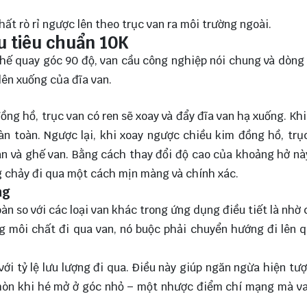
t rò rỉ ngược lên theo trục van ra môi trường ngoài.
u tiêu chuẩn 10K
hế quay góc 90 độ, van cầu công nghiệp nói chung và dòng
lên xuống của đĩa van.
ng hồ, trục van có ren sẽ xoay và đẩy đĩa van hạ xuống. Khi
àn toàn. Ngược lại, khi xoay ngược chiều kim đồng hồ, trụ
van và ghế van. Bằng cách thay đổi độ cao của khoảng hở nà
g chảy đi qua một cách mịn màng và chính xác.
ng
àn so với các loại van khác trong ứng dụng điều tiết là nhờ 
g môi chất đi qua van, nó buộc phải chuyển hướng đi lên 
ới tỷ lệ lưu lượng đi qua. Điều này giúp ngăn ngừa hiện tư
ói mòn khi hé mở ở góc nhỏ – một nhược điểm chí mạng mà 