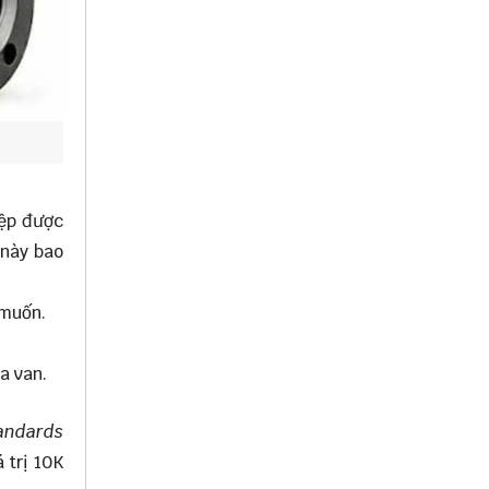
iệp được
 này bao
 muốn.
a van.
tandards
 trị 10K