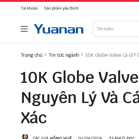
Tài khoản
Sản phẩm yêu thích
Trang chủ
Tin tức ngành
10K Globe Valve Là Gì? 
10K Globe Valve
Nguyên Lý Và C
Xác
TÁC GIẢ
HỒNG HUỆ
04/06/2026
33 PHÚT ĐỌC