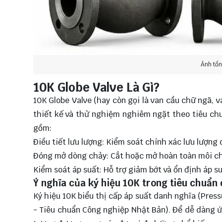
Ảnh tổ
10K Globe Valve Là Gì?
10K Globe Valve
(hay còn gọi là van cầu chữ ngã, 
thiết kế và thử nghiệm nghiêm ngặt theo tiêu chu
gồm:
Điều tiết lưu lượng: Kiểm soát chính xác lưu lượn
Đóng mở dòng chảy: Cắt hoặc mở hoàn toàn môi ch
Kiểm soát áp suất: Hỗ trợ giảm bớt và ổn định áp s
Ý nghĩa của ký hiệu 10K trong tiêu chuẩn
Ký hiệu 10K biểu thị cấp áp suất danh nghĩa (Press
- Tiêu chuẩn Công nghiệp Nhật Bản). Để dễ dàng ứn