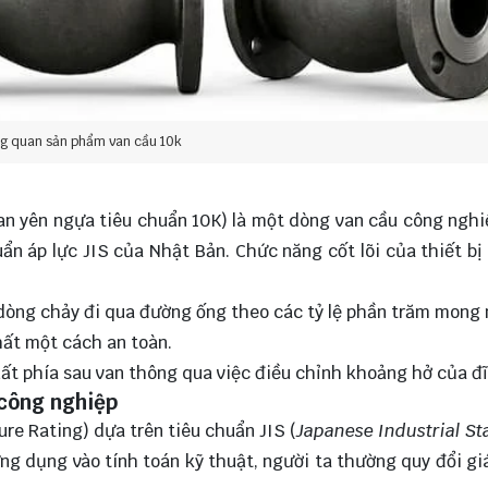
ng quan sản phẩm van cầu 10k
van yên ngựa tiêu chuẩn 10K) là một dòng van cầu công ngh
ẩn áp lực JIS của Nhật Bản. Chức năng cốt lõi của thiết bị
g dòng chảy đi qua đường ống theo các tỷ lệ phần trăm mong
ất một cách an toàn.
uất phía sau van thông qua việc điều chỉnh khoảng hở của đĩ
 công nghiệp
ure Rating) dựa trên tiêu chuẩn JIS (
Japanese Industrial S
g dụng vào tính toán kỹ thuật, người ta thường quy đổi giá