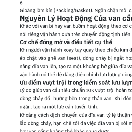
Gioăng làm kín (Packing/Gasket): Ngăn chặn môi chấ
Nguyên Lý Hoạt Động Của van cầ
Khác với van bi hay
van bướm
hoạt động theo cơ c
nói riêng vận hành dựa trên chuyển động tịnh tiến 
Cơ chế đóng mở và điều tiết cụ thể
Khi người vận hành xoay tay quay theo chiều kim đồ
ép chặt vào ghế van (seat), dòng chảy bị ngắt ho
nâng đĩa van lên, tạo ra một khoảng hở giữa đĩa 
vận hành có thể dễ dàng điều chỉnh lưu lượng dòn
Ưu điểm vượt trội trong kiểm soát lưu lượ
Lý do giúp van cầu tiêu chuẩn 10K vượt trội hoàn to
dòng chảy đổi hướng bên trong thân van. Khi dòn
ngăn, tạo ra một lực cản tuyến tính.
Khoảng cách dịch chuyển của đĩa van tỷ lệ thuận v
lắc dòng chảy, hạn chế tối đa việc đĩa van bị x
hay van cổng không thể khắc phục được.