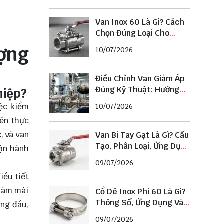
Van Inox 60 Là Gì? Cách
Chọn Đúng Loại Cho
Đường Ống Phi 60
ợng
10/07/2026
Điều Chỉnh Van Giảm Áp
Đúng Kỹ Thuật: Hướng
hiệp?
Dẫn Chi Tiết Từ A–Z
iệc kiểm
10/07/2026
rên thực
, và van
Van Bi Tay Gạt Là Gì? Cấu
Tạo, Phân Loại, Ứng Dụng
vận hành
Và Cách Chọn Chuẩn
09/07/2026
iều tiết
 làm mài
Cổ Dê Inox Phi 60 Là Gì?
Thông Số, Ứng Dụng Và
àng đầu,
Cách Chọn Đúng Kích
09/07/2026