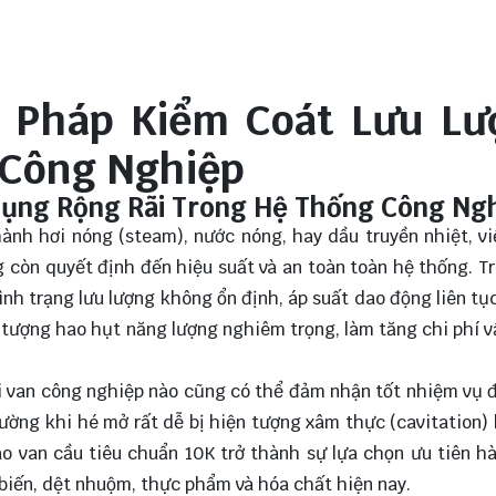
ải Pháp Kiểm Coát Lưu Lư
 Công Nghiệp
Dụng Rộng Rãi Trong Hệ Thống Công Ng
nh hơi nóng (steam), nước nóng, hay dầu truyền nhiệt, v
ng còn quyết định đến hiệu suất và an toàn toàn hệ thống. T
ình trạng lưu lượng không ổn định, áp suất dao động liên tục
n tượng hao hụt năng lượng nghiêm trọng, làm tăng chi phí 
ại van công nghiệp nào cũng có thể đảm nhận tốt nhiệm vụ đ
ường khi hé mở rất dễ bị hiện tượng xâm thực (cavitation)
ao van cầu tiêu chuẩn 10K trở thành sự lựa chọn ưu tiên h
biến, dệt nhuộm, thực phẩm và hóa chất hiện nay.