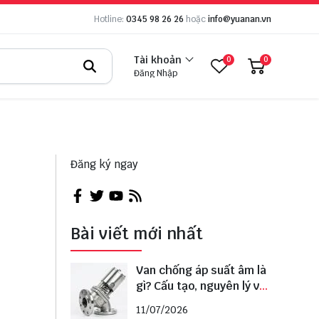
Hotline:
0345 98 26 26
hoặc
info@yuanan.vn
Tài khoản
0
0
Đăng Nhập
Đăng ký ngay
Bài viết mới nhất
Van chống áp suất âm là
gì? Cấu tạo, nguyên lý và
cách lựa chọn đúng
11/07/2026