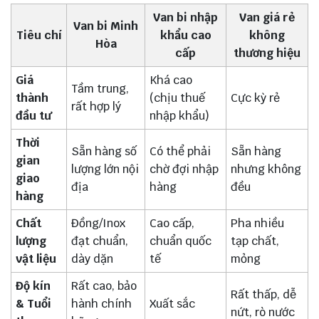
Van bi nhập
Van giá rẻ
Van bi Minh
Tiêu chí
khẩu cao
không
Hòa
cấp
thương hiệu
Giá
Khá cao
Tầm trung,
thành
(chịu thuế
Cực kỳ rẻ
rất hợp lý
đầu tư
nhập khẩu)
Thời
Sẵn hàng số
Có thể phải
Sẵn hàng
gian
lượng lớn nội
chờ đợi nhập
nhưng không
giao
địa
hàng
đều
hàng
Chất
Đồng/Inox
Cao cấp,
Pha nhiều
lượng
đạt chuẩn,
chuẩn quốc
tạp chất,
vật liệu
dày dặn
tế
mỏng
Độ kín
Rất cao, bảo
Rất thấp, dễ
& Tuổi
hành chính
Xuất sắc
nứt, rò nước