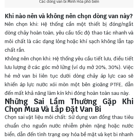
Các dòng van bi Minh Hòa phổ biến
Khi nào nên và không nên chọn dòng van này?
Nên chọn khi: Hệ thống cần một thiết bị đóng/ngắt
dòng chảy hoàn toàn, yêu cầu tốc độ thao tác nhanh và
môi chất là các dạng lỏng hoặc khí sạch không lẫn tạp
chất rắn.
Không nên chọn khi: Hệ thống yêu cầu tiết lưu, điều tiết
lưu lượng ở các góc mở lửng (ví dụ mở
20%, 30%
). Việc
hé mở
van bi
liên tục dưới dòng chảy áp lực cao sẽ
khiến áp lực nước xói mòn một bên gioăng PTFE, dẫn
đến mất khả năng làm kín khi đóng hoàn toàn sau này.
Những Sai Lầm Thường Gặp Khi
Chọn Mua Và Lắp Đặt Van Bi
Chọn sai vật liệu môi chất: Sử dụng van đồng thau tiêu
chuẩn cho nguồn nước nhiễm phèn nặng hoặc nước
biển, dẫn đến tình trạng oxy hóa bề mặt và kẹt bi nhanh