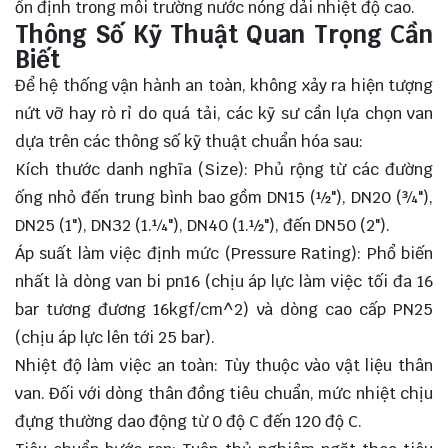
ổn định trong môi trường nước nóng dải nhiệt độ cao.
Thông Số Kỹ Thuật Quan Trọng Cần
Biết
Để hệ thống vận hành an toàn, không xảy ra hiện tượng
nứt vỡ hay rò rỉ do quá tải, các kỹ sư cần lựa chọn van
dựa trên các thông số kỹ thuật chuẩn hóa sau:
Kích thước danh nghĩa (Size): Phủ rộng từ các đường
ống nhỏ đến trung bình bao gồm DN15 (
½"
), DN20 (
¾"
),
DN25 (
1"
), DN32 (
1.¼"
), DN40 (
1.½"
), đến DN50 (
2"
).
Áp suất làm việc định mức (Pressure Rating): Phổ biến
nhất là dòng van bi pn16 (chịu áp lực làm việc tối đa
16
bar
tương đương
16kgf/cm^2
) và dòng cao cấp PN25
(chịu áp lực lên tới
25 bar
).
Nhiệt độ làm việc an toàn: Tùy thuộc vào vật liệu thân
van. Đối với dòng thân đồng tiêu chuẩn, mức nhiệt chịu
đựng thường dao động từ 0 độ
C
đến 120 độ C.