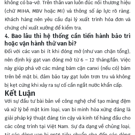
không có ba-vớ. Trên thân van luôn đúc nổi thương hiệu
(chữ MIHA, MBV hoặc MI) và thông số áp lực rõ ràng.
Khách hàng nên yêu cầu đại lý xuất trình hóa đơn và
chứng chỉ xuất xưởng để kiểm tra.
4. Bao lâu thì hệ thống cần tiến hành bảo trì
hoặc vận hành thử van bi?
Đối với các van bi ít khi đóng mở (như van chặn tổng),
nên định kỳ gạt van đóng mở từ 6 – 12 tháng/lần. Việc
này giúp phá vỡ các mảng bám cặn canxi (nếu có) bám
trên bề mặt bi, đảm bảo tay gạt luôn trơn tru và không
bị kẹt cứng khi xảy ra sự cố cần ngắt nước khẩn cấp.
Kết Luận
Với sự đầu tư bài bản về công nghệ chế tạo màng đệm
và xử lý bề mặt kim loại, van bi minh hòa xứng đáng là
giải pháp kỹ thuật đáng tin cậy và kinh tế hàng đầu cho
các công trình tại Việt Nam. Sự đa dạng về chủng loại,
từ các dòng van bi pn16 tiêu chuẩn cho đến các dòng