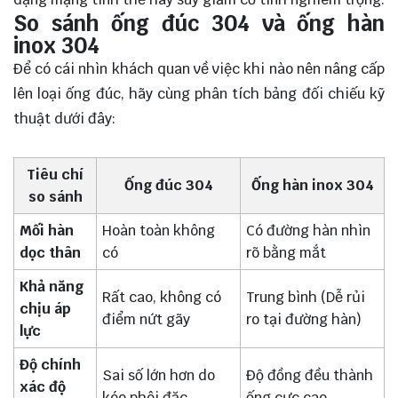
So sánh ống đúc 304 và ống hàn
inox 304
Để có cái nhìn khách quan về việc khi nào nên nâng cấp
lên loại ống đúc, hãy cùng phân tích bảng đối chiếu kỹ
thuật dưới đây:
Tiêu chí
Ống đúc 304
Ống hàn inox 304
so sánh
Mối hàn
Hoàn toàn không
Có đường hàn nhìn
dọc thân
có
rõ bằng mắt
Khả năng
Rất cao, không có
Trung bình (Dễ rủi
chịu áp
điểm nứt gãy
ro tại đường hàn)
lực
Độ chính
Sai số lớn hơn do
Độ đồng đều thành
xác độ
kéo phôi đặc
ống cực cao