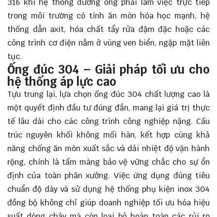
316 khi hệ thống đường ống phải làm việc trực tiếp
trong môi trường có tính ăn mòn hóa học mạnh, hệ
thống dẫn axit, hóa chất tẩy rửa đậm đặc hoặc các
công trình cơ điện nằm ở vùng ven biển, ngập mặt liên
tục.
Ống đúc 304 – Giải pháp tối ưu cho
hệ thống áp lực cao
Tựu trung lại, lựa chọn ống đúc 304 chất lượng cao là
một quyết định đầu tư đúng đắn, mang lại giá trị thực
tế lâu dài cho các công trình công nghiệp nặng. Cấu
trúc nguyên khối không mối hàn, kết hợp cùng khả
năng chống ăn mòn xuất sắc và dải nhiệt độ vận hành
rộng, chính là tấm màng bảo vệ vững chắc cho sự ổn
định của toàn phân xưởng. Việc ứng dụng đúng tiêu
chuẩn độ dày và sử dụng hệ thống phụ kiện inox 304
đồng bộ không chỉ giúp doanh nghiệp tối ưu hóa hiệu
suất dòng chảy mà còn loại bỏ hoàn toàn các rủi ro