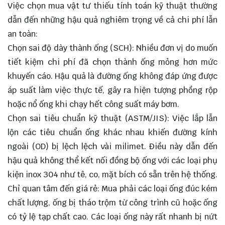
Việc chọn mua vật tư thiếu tính toán kỹ thuật thường
dẫn đến những hậu quả nghiêm trọng về cả chi phí lẫn
an toàn:
Chọn sai độ dày thành ống (SCH): Nhiều đơn vị do muốn
tiết kiệm chi phí đã chọn thành ống mỏng hơn mức
khuyến cáo. Hậu quả là đường ống không đáp ứng được
áp suất làm việc thực tế, gây ra hiện tượng phồng rộp
hoặc nổ ống khi chạy hết công suất máy bơm.
Chọn sai tiêu chuẩn kỹ thuật (
ASTM/JIS
): Việc lắp lẫn
lộn các tiêu chuẩn ống khác nhau khiến đường kính
ngoài (
OD
) bị lệch lệch vài milimet. Điều này dẫn đến
hậu quả không thể kết nối đồng bộ ống với các loại phụ
kiện inox 304 như tê, co, mặt bích có sẵn trên hệ thống.
Chỉ quan tâm đến giá rẻ: Mua phải các loại ống đúc kém
chất lượng, ống bị tháo trộm từ công trình cũ hoặc ống
có tỷ lệ tạp chất cao. Các loại ống này rất nhanh bị nứt