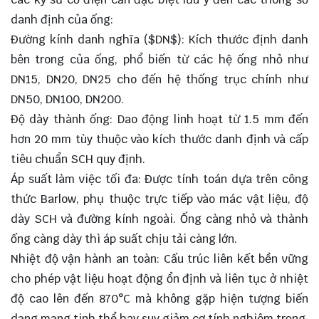
danh định của ống:
Đường kính danh nghĩa (
$DN$
): Kích thước định danh
bên trong của ống, phổ biến từ các hệ ống nhỏ như
DN15, DN20, DN25 cho đến hệ thống trục chính như
DN50, DN100, DN200.
Độ dày thành ống: Dao động linh hoạt từ 1.5 mm đến
hơn 20 mm tùy thuộc vào kích thước danh định và cấp
tiêu chuẩn SCH quy định.
Áp suất làm việc tối đa: Được tính toán dựa trên công
thức Barlow, phụ thuộc trực tiếp vào mác vật liệu, độ
dày SCH và đường kính ngoài. Ống càng nhỏ và thành
ống càng dày thì áp suất chịu tải càng lớn.
Nhiệt độ vận hành an toàn: Cấu trúc liên kết bền vững
cho phép vật liệu hoạt động ổn định và liên tục ở nhiệt
độ cao lên đến 870°C mà không gặp hiện tượng biến
dạng mạng tinh thể hay suy giảm cơ tính nghiêm trọng.