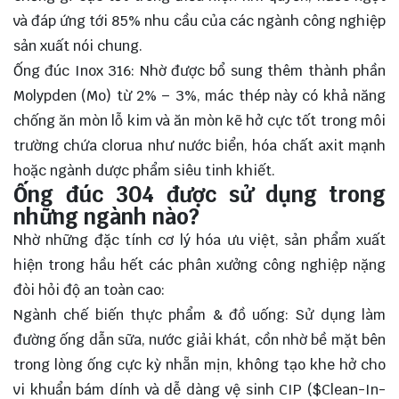
và đáp ứng tới 85% nhu cầu của các ngành công nghiệp
sản xuất nói chung.
Ống đúc Inox 316: Nhờ được bổ sung thêm thành phần
Molypden (Mo) từ 2% – 3%, mác thép này có khả năng
chống ăn mòn lỗ kim và ăn mòn kẽ hở cực tốt trong môi
trường chứa clorua như nước biển, hóa chất axit mạnh
hoặc ngành dược phẩm siêu tinh khiết.
Ống đúc 304 được sử dụng trong
những ngành nào?
Nhờ những đặc tính cơ lý hóa ưu việt, sản phẩm xuất
hiện trong hầu hết các phân xưởng công nghiệp nặng
đòi hỏi độ an toàn cao:
Ngành chế biến thực phẩm & đồ uống: Sử dụng làm
đường ống dẫn sữa, nước giải khát, cồn nhờ bề mặt bên
trong lòng ống cực kỳ nhẵn mịn, không tạo khe hở cho
vi khuẩn bám dính và dễ dàng vệ sinh CIP (
$Clean-In-