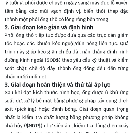
lý tưởng, phôi được chuyển ngay sang máy đục lỗ xuyên
tâm bằng các mũi vạch định vị, biến thỏi thép đặc
thành một phôi ống thô có lòng rỗng bên trong.
2. Giai đoạn kéo giãn và định hình
Phôi ống thô tiếp tục được đưa qua các trục cán giảm
tốc hoặc các khuôn kéo nguội/đùn nóng liên tục. Quá
trình này giúp kéo giãn chiều dài, nắn thẳng định hình
đường kính ngoài (
$OD$
) theo yêu cầu kỹ thuật và kiểm
soát chặt chẽ độ dày thành ống đồng đều đến từng
phần mười milimet.
3. Giai đoạn hoàn thiện và thử tải áp lực
Sau khi đạt kích thước hình học, ống được ủ khử ứng
suất dư, xử lý bề mặt bằng phương pháp tẩy dung dịch
axit (pickling) hoặc đánh bóng. Giai đoạn quan trọng
nhất là kiểm tra chất lượng bằng phương pháp không
phá hủy (
$NDT$
) như siêu âm, kiểm tra dòng điện xoáy