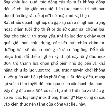
ống chịu lực. Dưới tác động của áp suất không đồng
đều và chu kỳ giãn nở nhiệt liên tục, các vị trí mối hàn
dọc thân ống rất dễ bị nứt nẻ hoặc mỏi vật liệu.
Rất nhiều doanh nghiệp đã gặp sự cố rò rỉ nghiêm trọng
hoặc giảm tuổi thọ thiết bị do sử dụng sai chủng loại
ống cho các vị trí trọng yếu. Khi áp lực dòng chảy vượt
quá giới hạn chịu đựng, các vết nứt chân chim tại
đường hàn sẽ nhanh chóng xé rách lòng ống. Để khắc
phục triệt để điểm nghẽn kỹ thuật này, ống đúc inox
304 trở thành lựa chọn phổ biến nhờ độ bền và khả
năng chịu áp lực vượt trội. Cấu trúc nguyên khối không
tì vết giúp vật liệu phân phối ứng suất đồng đều, mang
lại sự an tâm tuyệt đối cho quá trình vận hành dài hạn.
Vậy ống đúc inox 304 có cấu tạo như thế nào và khác gì
so với các loại
ống inox
thông thường? Hãy cùng đi sâu
vào kiến thức nền tảng của dòng vật liệu này.