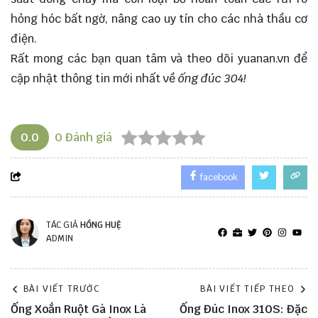
hỏng hóc bất ngờ, nâng cao uy tín cho các nhà thầu cơ
điện.
Rất mong các bạn quan tâm và theo dõi
yuanan.vn
để
cập nhật thông tin mới nhất về
ống đúc 304!
0.0
0
Đánh giá
facebook
TÁC GIẢ
HỒNG HUỆ
ADMIN
BÀI VIẾT TRƯỚC
BÀI VIẾT TIẾP THEO
Ống Xoắn Ruột Gà Inox Là
Ống Đúc Inox 310S: Đặc