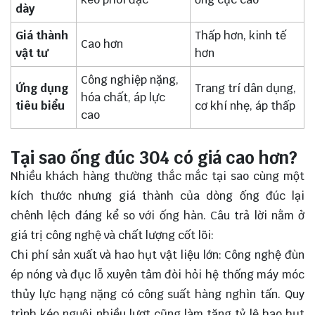
dày
Giá thành
Thấp hơn, kinh tế
Cao hơn
vật tư
hơn
Công nghiệp nặng,
Ứng dụng
Trang trí dân dụng,
hóa chất, áp lực
tiêu biểu
cơ khí nhẹ, áp thấp
cao
Tại sao ống đúc 304 có giá cao hơn?
Nhiều khách hàng thường thắc mắc tại sao cùng một
kích thước nhưng giá thành của dòng ống đúc lại
chênh lệch đáng kể so với ống hàn. Câu trả lời nằm ở
giá trị công nghệ và chất lượng cốt lõi:
Chi phí sản xuất và hao hụt vật liệu lớn: Công nghệ đùn
ép nóng và đục lỗ xuyên tâm đòi hỏi hệ thống máy móc
thủy lực hạng nặng có công suất hàng nghìn tấn. Quy
trình kéo nguội nhiều lượt cũng làm tăng tỷ lệ hao hụt