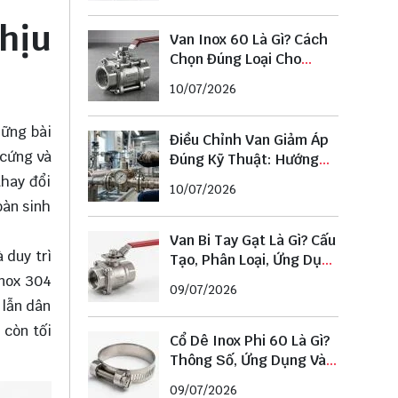
hịu
Van Inox 60 Là Gì? Cách
Chọn Đúng Loại Cho
Đường Ống Phi 60
10/07/2026
hững bài
Điều Chỉnh Van Giảm Áp
 cứng và
Đúng Kỹ Thuật: Hướng
Dẫn Chi Tiết Từ A–Z
thay đổi
10/07/2026
oàn sinh
Van Bi Tay Gạt Là Gì? Cấu
 duy trì
Tạo, Phân Loại, Ứng Dụng
Và Cách Chọn Chuẩn
inox 304
09/07/2026
 lẫn dân
 còn tối
Cổ Dê Inox Phi 60 Là Gì?
Thông Số, Ứng Dụng Và
Cách Chọn Đúng Kích
09/07/2026