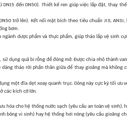
ừ DN15 đến DN50). Thiết kế ren giúp việc lắp đặt, thay thế
N50 trở lên). Kết nối mặt bích theo tiêu chuẩn JIS, ANSI,
hống bơm.
cho ngành dược phẩm và thực phẩm, giúp tháo lắp vệ sinh c
t, sử dụng quả bi rỗng để đóng mở. Được chia nhỏ thành va
dễ dàng tháo rời phần thân giữa để thay gioăng mà không 
 dụng một đĩa dẹt xoay quanh trục. Dòng này cực kỳ tối ưu 
ở các kích cỡ lớn.
 ưu hóa cho hệ thống nước sạch (yêu cầu an toàn vệ sinh), 
ánh bóng vi sinh) hay hệ thống hơi nóng (yêu cầu gioăng ch