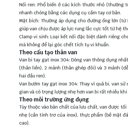
Nối ren: Phổ biến ở các kích thước nhỏ (thường t
nhanh chóng bằng các dụng cụ cầm tay cơ bản.
Mặt bích: Thường áp dụng cho đường ống lớn (từ D
giúp van chịu được áp lực rung lắc cực tốt từ hệ t
Clamp vi sinh: Loại kết nối đặc biệt dành riêng 
mà không để lại góc chết tích tụ vi khuẩn.
Theo cấu tạo thân van
Van bi tay gạt inox 304: Dòng van thông dụng nhấ
(thân liền), 2 mảnh (thân ghép đôi) và 3 mảnh (
hai đầu ren).
Van bướm tay gạt inox 304: Thay vì quả bi, van sử
gian và có trọng lượng nhẹ hơn van bi rất nhiều khi 
Theo môi trường ứng dụng
Tùy thuộc vào bản chất của lưu chất, van được tối
nhẹ (cần tính trơ của inox), thực phẩm (bề mặt đ
cao).