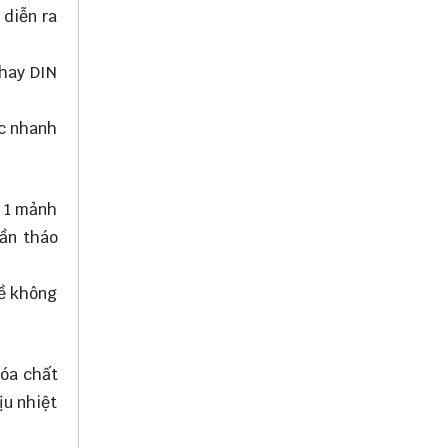
 diễn ra
 hay DIN
ực nhanh
n 1 mảnh
cần tháo
về không
hóa chất
ịu nhiệt