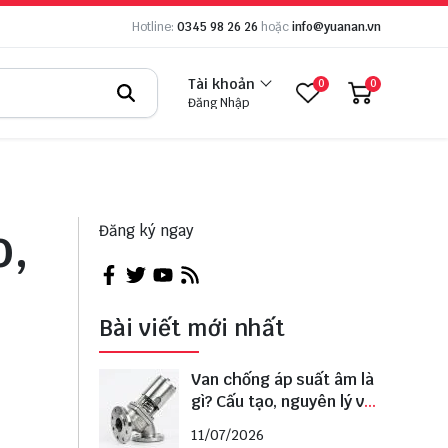
Hotline:
0345 98 26 26
hoặc
info@yuanan.vn
Tài khoản
0
0
Đăng Nhập
o,
Đăng ký ngay
Bài viết mới nhất
Van chống áp suất âm là
gì? Cấu tạo, nguyên lý và
cách lựa chọn đúng
11/07/2026