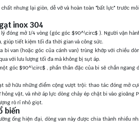
chất nhưng lại giòn, dễ vỡ và hoàn toàn "bất lực" trước mô
gạt inox 304
n lý đóng mở 1/4 vòng (góc góc
$90^\circ$
). Người vận hàn
 giúp tiết kiệm tối đa thời gian và công sức.
a bi van (hoặc góc của cánh van) trùng khớp với chiều dò
qua với lưu lượng tối đa mà không bị sụt áp.
 một góc
$90^\circ$
, phần thân đặc của bi sẽ chắn ngang 
gạt sở hữu những điểm cộng vượt trội: thao tác đóng mở c
hư hỏng vặt, và nhờ áp lực dòng chảy ép chặt bi vào gioăng 
ợng rò rỉ nhỏ giọt.
ổ biến
ường ống hiện đại, dòng van này được chia thành nhiều n