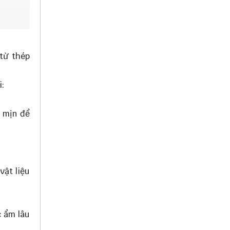
 từ thép
i:
n mịn để
vật liệu
c ẩm lâu