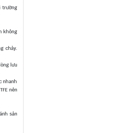
i trường
h không
ng chảy.
dòng lưu
ực nhanh
PTFE nên
hánh sản