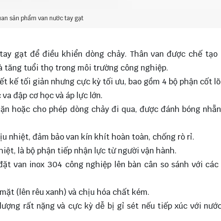
an sản phẩm van nước tay gạt
 tay gạt để điều khiển dòng chảy. Thân van được chế tạo
à tăng tuổi thọ trong môi trường công nghiệp.
ết kế tối giản nhưng cực kỳ tối ưu, bao gồm 4 bộ phận cốt lõ
va đập cơ học và áp lực lớn.
chặn hoặc cho phép dòng chảy đi qua, được đánh bóng nhẵ
u nhiệt, đảm bảo van kín khít hoàn toàn, chống rò rỉ.
ệt, là bộ phận tiếp nhận lực từ người vận hành.
 đặt van inox 304 công nghiệp lên bàn cân so sánh với các 
mặt (lên rêu xanh) và chịu hóa chất kém.
lượng rất nặng và cực kỳ dễ bị gỉ sét nếu tiếp xúc với nướ