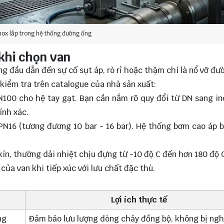
nox lắp trong hệ thống đường ống
khi chọn van
g đầu dẫn đến sự cố sụt áp, rò rỉ hoặc thậm chí là nổ vỡ đư
 kiểm tra trên catalogue của nhà sản xuất:
100 cho hệ tay gạt. Bạn cần nắm rõ quy đổi từ DN sang i
ính xác.
 PN16 (tương đương 10 bar - 16 bar). Hệ thống bơm cao áp 
 kín, thường dải nhiệt chịu đựng từ -10 độ C đến hơn 180 độ 
 của van khi tiếp xúc với lưu chất đặc thù.
Lợi ích thực tế
ng
Đảm bảo lưu lượng dòng chảy đồng bộ, không bị ng