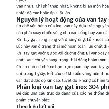
Van nhựa: Chi phí thấp nhất, không bị ăn mòn hóa 
nhiệt độ cao hoặc áp suất lớn.
Nguyên lý hoạt động của van tay 
Cơ chế vận hành của loại van này dựa trên nguyê
cần phải xoay nhiều vòng như van cổng hay van cầu,
Khi tay gạt song song với đường ống: Lỗ khoét củ
Lúc này van ở trạng thái mở hoàn toàn, lưu chất đi 
Khi tay gạt vuông góc với đường ống: Bi van xoay
chất. Van chuyển sang trạng thái đóng hoàn toàn.
Chính nhờ cơ chế cơ học trực quan này, van tay 
chỉ trong 1 giây, kết cấu cơ khí bền vững nên ít 
van đạt được độ kín cao, tuyệt đối không có hiện tư
Phân loại van tay gạt inox 304 ph
Để đáp ứng cấu trúc đa dạng của các hệ thống đ
phẩm chuyên biệt:
Theo kiểu kết nối