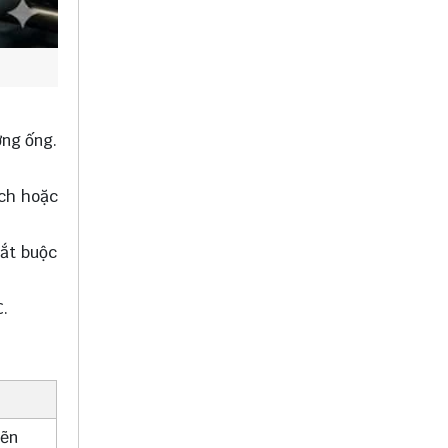
ờng ống.
nch hoặc
bắt buộc
C.
hẽn