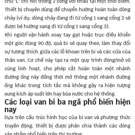
chữ "L" chỉ nối thông 2 cổng với nhau tại một thời điểm.
Thiết bị chuyên dùng để chuyển hướng hoàn toàn dòng
chảy (ví dụ: dòng chảy đang đi từ cổng 1 sang cổng 2 sẽ
được bẻ hướng sang đi từ cổng 1 sang cổng 3).
Khi người vận hành xoay tay gạt hoặc trục điều khiển
một góc đúng 90 độ, quả bi sẽ quay theo, làm thay đổi
sự tương thích giữa các lỗ khoan trên bi và các cửa của
thân van. Cơ chế này tạo ra một quy trình đóng/mở vô
cùng linh hoạt, cho phép cắt hoàn toàn một nhánh
đường ống này đồng thời mở thông một nhánh đường
ống khác trong tích tắc mà không gây ra hiện tượng
xung kích áp suất lớn hay búa nước cho hệ thống.
Các loại van bi ba ngã phổ biến hiện
nay
Dựa trên cấu trúc hình học của bi van và phương thức
truyền động, thiết bị được phân chia thành các dòng
sản phẩm phổ biến trên thị trường: