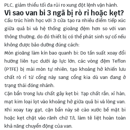
PLC, giảm thiểu tối đa rủi ro xung đột lệnh vận hành.
Vì sao van bi 3 ngã bị rò rỉ hoặc kẹt?
Cấu trúc hình học với 3 cửa tạo ra nhiều điểm tiếp xúc
giữa quả bi và hệ thống gioăng đệm hơn so với van
thông thường, do đó thiết bị có thể phát sinh sự cố nếu
không được bảo dưỡng đúng cách:
Mòn gioăng làm kín bao quanh bi: Do tần suất xoay đổi
hướng liên tục dưới áp lực lớn, các vòng đệm Teflon
(PTFE) bị mài mòn tự nhiên, tạo khoảng hở khiến lưu
chất rò rỉ từ cổng này sang cổng kia dù van đang ở
trạng thái đóng nhánh.
Cặn bẩn trong lưu chất gây kẹt bi: Tạp chất rắn, xỉ hàn,
mạt kim loại lọt vào khoảng hở giữa quả bi và lòng van.
Khi xoay tay gạt, cặn bẩn này sẽ cào xước bề mặt bi
hoặc kẹt chặt vào rãnh chữ T/L làm tê liệt hoàn toàn
khả năng chuyển động của van.