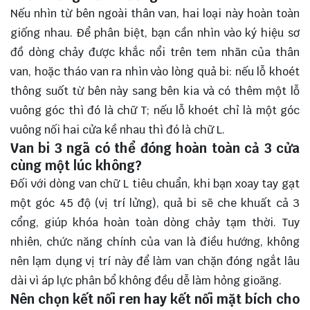
Nếu nhìn từ bên ngoài thân van, hai loại này hoàn toàn
giống nhau. Để phân biệt, bạn cần nhìn vào ký hiệu sơ
đồ dòng chảy được khắc nổi trên tem nhãn của thân
van, hoặc tháo van ra nhìn vào lòng quả bi: nếu lỗ khoét
thông suốt từ bên này sang bên kia và có thêm một lỗ
vuông góc thì đó là chữ T; nếu lỗ khoét chỉ là một góc
vuông nối hai cửa kề nhau thì đó là chữ L.
Van bi 3 ngã có thể đóng hoàn toàn cả 3 cửa
cùng một lúc không?
Đối với dòng van chữ L tiêu chuẩn, khi bạn xoay tay gạt
một góc 45 độ (vị trí lửng), quả bi sẽ che khuất cả 3
cổng, giúp khóa hoàn toàn dòng chảy tạm thời. Tuy
nhiên, chức năng chính của van là điều hướng, không
nên lạm dụng vị trí này để làm van chặn đóng ngắt lâu
dài vì áp lực phân bổ không đều dễ làm hỏng gioăng.
Nên chọn kết nối ren hay kết nối mặt bích cho