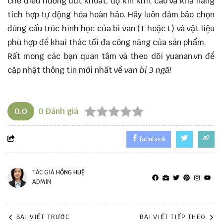
chế điều hướng dứt khoát, độ kín khít cao và khả năng
tích hợp tự động hóa hoàn hảo. Hãy luôn đảm bảo chọn
đúng cấu trúc hình học của bi van (T hoặc L) và vật liệu
phù hợp để khai thác tối đa công năng của sản phẩm.
Rất mong các bạn quan tâm và theo dõi
yuanan.vn
để
cập nhật thông tin mới nhất về
van bi 3 ngã!
0.0
0
Đánh giá
facebook
TÁC GIẢ
HỒNG HUỆ
ADMIN
BÀI VIẾT TRƯỚC
BÀI VIẾT TIẾP THEO