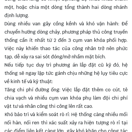
một, hoặc chia một dòng tổng thành hai dòng nhánh
định lượng.
Dùng nhiều van gây cồng kềnh và khó vận hành: Để
chuyển hướng dòng chảy, phương pháp thủ công truyền
thống cần ít nhất từ 2 đến 3 cụm van khóa phối hợp.
Việc này khiến thao tác của công nhân trở nên phức
tạp, dễ xảy ra sai sót đóng/mở nhầm mặt bích.
Nếu tiếp tục duy trì phương án lắp đặt cũ kỹ đó, hệ
thống sẽ ngay lập tức gánh chịu những hệ lụy tiêu cực
về kinh tế và kỹ thuật:
Tăng chi phí đường ống: Việc lắp đặt thêm
co cút
, tê
chia vạch và nhiều cụm van khóa phụ làm đội chi phí
vật tư và nhân công thi công lên rất cao.
Khó bảo trì và kiểm soát rò rỉ: Hệ thống càng nhiều mối
nối hàn, nối ren thì xác suất xảy ra hiện tượng rò rỉ tại
các điểm liên kết càng lớn, gây khó khăn cho công tác