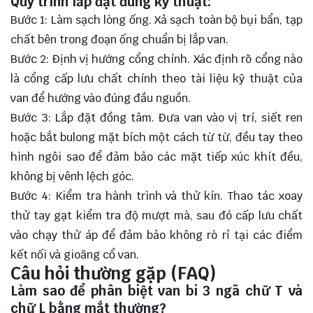
Quy trình lắp đặt đúng kỹ thuật:
Bước 1: Làm sạch lòng ống. Xả sạch toàn bộ bụi bẩn, tạp
chất bên trong đoạn ống chuẩn bị lắp van.
Bước 2: Định vị hướng cổng chính. Xác định rõ cổng nào
là cổng cấp lưu chất chính theo tài liệu kỹ thuật của
van để hướng vào đúng đầu nguồn.
Bước 3: Lắp đặt đồng tâm. Đưa van vào vị trí, siết ren
hoặc bắt bulong mặt bích một cách từ từ, đều tay theo
hình ngôi sao để đảm bảo các mặt tiếp xúc khít đều,
không bị vênh lệch góc.
Bước 4: Kiểm tra hành trình và thử kín. Thao tác xoay
thử tay gạt kiểm tra độ mượt mà, sau đó cấp lưu chất
vào chạy thử áp để đảm bảo không rò rỉ tại các điểm
kết nối và gioăng cổ van.
Câu hỏi thường gặp (FAQ)
Làm sao để phân biệt van bi 3 ngã chữ T và
chữ L bằng mắt thường?