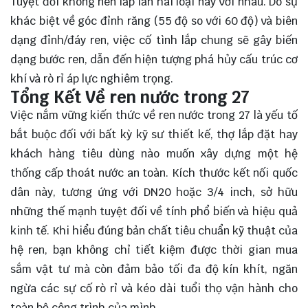
Tuyệt đối không nên lắp lẫn hai loại này với nhau. Do sự
khác biệt về góc đỉnh răng (
55 độ
so với
60 độ
) và biên
dạng đỉnh/đáy ren, việc cố tình lắp chung sẽ gây biến
dạng bước ren, dẫn đến hiện tượng phá hủy cấu trúc cơ
khí và rò rỉ áp lực nghiêm trọng.
Tổng Kết Về ren nước trong 27
Việc nắm vững kiến thức về ren nước trong 27 là yếu tố
bắt buộc đối với bất kỳ kỹ sư thiết kế, thợ lắp đặt hay
khách hàng tiêu dùng nào muốn xây dựng một hệ
thống cấp thoát nước an toàn. Kích thước kết nối quốc
dân này, tương ứng với DN20 hoặc 3/4 inch, sở hữu
những thế mạnh tuyệt đối về tính phổ biến và hiệu quả
kinh tế. Khi hiểu đúng bản chất tiêu chuẩn kỹ thuật của
hệ ren, bạn không chỉ tiết kiệm được thời gian mua
sắm vật tư mà còn đảm bảo tối đa độ kín khít, ngăn
ngừa các sự cố rò rỉ và kéo dài tuổi thọ vận hành cho
toàn bộ công trình của mình.