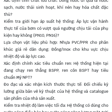
Xác định tính chất lưu chất: Dòng nước đi qua là nước
sạch, nước thải sinh hoạt, khí nén hay hóa chất đặc
thù?
Kiểm tra giới hạn áp suất hệ thống: Áp lực vận hành
thực tế của bơm có vượt quá ngưỡng chịu tải của phụ
kiện hay không (PN10, PN16)?
Lựa chọn vật liệu phù hợp: Nhựa PVC/PPR cho phân
khúc giá rẻ dân dụng; Đồng/Inox cho khu vực chịu
nhiệt độ và áp lực cao.
Xác định chính xác tiêu chuẩn ren: Hệ thống hiện tại
đang chạy ren thẳng BSPP, ren côn BSPT hay tiêu
chuẩn Mỹ NPT?
Đo đạc và xác nhận kích thước thực tế: Đối chiếu kỹ
lưỡng giữa bản vẽ kỹ thuật của hệ thống và catalogue
sản phẩm của nhà sản xuất.
Kiểm tra nhiệt độ làm việc tối đa: Hệ thống có dùng cho