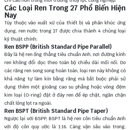
chí cao hơn trong môi trường thủy lực công nghiệp.
Các Loại Ren Trong 27 Phổ Biến Hiện
Nay
Tùy thuộc vào xuất xứ của thiết bị và phân khúc ứng
dụng, ren nước trong 27 được chia thành 4 chủng loại
kỹ thuật chính:
Ren BSPP (British Standard Pipe Parallel)
Đây là hệ ren ống thẳng tiêu chuẩn Anh, nơi đường kính
ren không đổi dọc theo toàn bộ chiều dài mối nối. Do
các răng ren song song hoàn toàn, loại ren này không có
khả năng tự làm kín bằng răng mà bắt buộc phải sử
dụng thêm một gioăng cao su phẳng hoặc vòng đệm
kim loại (O-ring) đặt ở đáy ren để ép chặt, ngăn chặn
chất lỏng lọt ra ngoài.
Ren BSPT (British Standard Pipe Taper)
Ngược lại với BSPP, BSPT là hệ ren côn tiêu chuẩn Anh
với độ côn quy ước là 1:16. Càng vặn sâu vào trong,