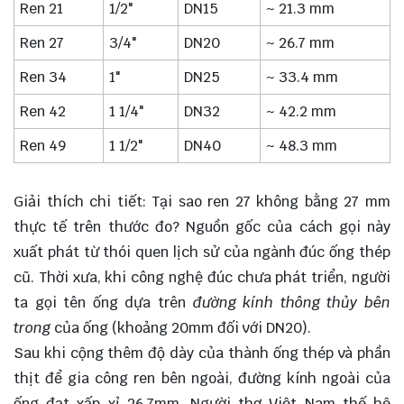
Ren 21
1/2"
DN15
~ 21.3 mm
Ren 27
3/4"
DN20
~ 26.7 mm
Ren 34
1"
DN25
~ 33.4 mm
Ren 42
1 1/4"
DN32
~ 42.2 mm
Ren 49
1 1/2"
DN40
~ 48.3 mm
Giải thích chi tiết: Tại sao ren 27 không bằng 27 mm
thực tế trên thước đo? Nguồn gốc của cách gọi này
xuất phát từ thói quen lịch sử của ngành đúc ống thép
cũ. Thời xưa, khi công nghệ đúc chưa phát triển, người
ta gọi tên ống dựa trên
đường kính thông thủy bên
trong
của ống (khoảng 20mm đối với DN20).
Sau khi cộng thêm độ dày của thành ống thép và phần
thịt để gia công ren bên ngoài, đường kính ngoài của
ống đạt xấp xỉ 26.7mm. Người thợ Việt Nam thế hệ