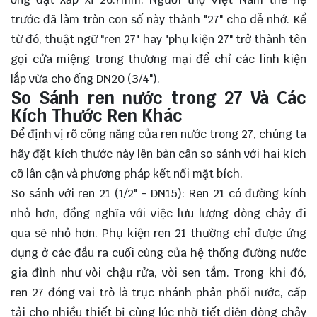
trước đã làm tròn con số này thành "27" cho dễ nhớ. Kể
từ đó, thuật ngữ "ren 27" hay "phụ kiện 27" trở thành tên
gọi cửa miệng trong thương mại để chỉ các linh kiện
lắp vừa cho ống DN20 (3/4").
So Sánh ren nước trong 27 Và Các
Kích Thước Ren Khác
Để định vị rõ công năng của ren nước trong 27, chúng ta
hãy đặt kích thước này lên bàn cân so sánh với hai kích
cỡ lân cận và phương pháp kết nối mặt bích.
So sánh với ren 21 (1/2" - DN15): Ren 21 có đường kính
nhỏ hơn, đồng nghĩa với việc lưu lượng dòng chảy đi
qua sẽ nhỏ hơn. Phụ kiện ren 21 thường chỉ được ứng
dụng ở các đầu ra cuối cùng của hệ thống đường nước
gia đình như vòi chậu rửa, vòi sen tắm. Trong khi đó,
ren 27 đóng vai trò là trục nhánh phân phối nước, cấp
tải cho nhiều thiết bị cùng lúc nhờ tiết diện dòng chảy