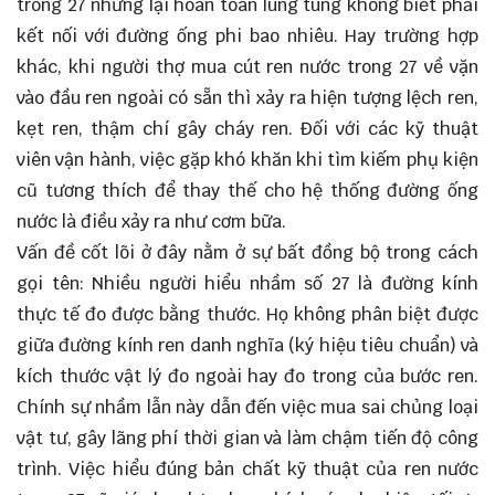
trong 27 nhưng lại hoàn toàn lúng túng không biết phải
kết nối với đường ống phi bao nhiêu. Hay trường hợp
khác, khi người thợ mua cút ren nước trong 27 về vặn
vào đầu ren ngoài có sẵn thì xảy ra hiện tượng lệch ren,
kẹt ren, thậm chí gây cháy ren. Đối với các kỹ thuật
viên vận hành, việc gặp khó khăn khi tìm kiếm phụ kiện
cũ tương thích để thay thế cho hệ thống đường ống
nước là điều xảy ra như cơm bữa.
Vấn đề cốt lõi ở đây nằm ở sự bất đồng bộ trong cách
gọi tên: Nhiều người hiểu nhầm số 27 là đường kính
thực tế đo được bằng thước. Họ không phân biệt được
giữa đường kính ren danh nghĩa (ký hiệu tiêu chuẩn) và
kích thước vật lý đo ngoài hay đo trong của bước ren.
Chính sự nhầm lẫn này dẫn đến việc mua sai chủng loại
vật tư, gây lãng phí thời gian và làm chậm tiến độ công
trình. Việc hiểu đúng bản chất kỹ thuật của ren nước