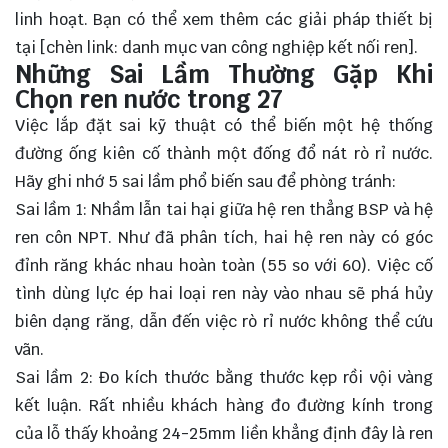
linh hoạt. Bạn có thể xem thêm các giải pháp thiết bị
tại [chèn link: danh mục van công nghiệp kết nối ren].
Những Sai Lầm Thường Gặp Khi
Chọn ren nước trong 27
Việc lắp đặt sai kỹ thuật có thể biến một hệ thống
đường ống kiên cố thành một đống đổ nát rò rỉ nước.
Hãy ghi nhớ 5 sai lầm phổ biến sau để phòng tránh:
Sai lầm 1: Nhầm lẫn tai hại giữa hệ ren thẳng BSP và hệ
ren côn NPT. Như đã phân tích, hai hệ ren này có góc
đỉnh răng khác nhau hoàn toàn (55 so với
60
). Việc cố
tình dùng lực ép hai loại ren này vào nhau sẽ phá hủy
biên dạng răng, dẫn đến việc rò rỉ nước không thể cứu
vãn.
Sai lầm 2: Đo kích thước bằng thước kẹp rồi vội vàng
kết luận. Rất nhiều khách hàng đo đường kính trong
của lỗ thấy khoảng 24-25mm liền khẳng định đây là ren