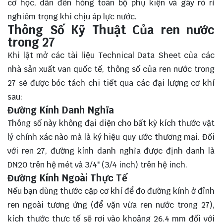
cơ học, dẫn đến hỏng toàn bộ phụ kiện và gây rò rỉ
nghiêm trọng khi chịu áp lực nước.
Thông Số Kỹ Thuật Của ren nước
trong 27
Khi lật mở các tài liệu Technical Data Sheet của các
nhà sản xuất van quốc tế, thông số của ren nước trong
27 sẽ được bóc tách chi tiết qua các đại lượng cơ khí
sau:
Đường Kính Danh Nghĩa
Thông số này không đại diện cho bất kỳ kích thước vật
lý chính xác nào mà là ký hiệu quy ước thương mại. Đối
với ren 27, đường kính danh nghĩa được định danh là
DN20 trên hệ mét và 3/4" (3/4 inch) trên hệ inch.
Đường Kính Ngoài Thực Tế
Nếu bạn dùng thước cặp cơ khí để đo đường kính ở đỉnh
ren ngoài tương ứng (để vặn vừa ren nước trong 27),
kích thước thực tế sẽ rơi vào khoảng 26.4 mm đối với