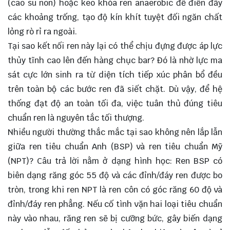
(cao su non) hoặc keo khóa ren anaerobic để điền đầy
các khoảng trống, tạo độ kín khít tuyệt đối ngăn chất
lỏng rò rỉ ra ngoài.
Tại sao kết nối ren này lại có thể chịu đựng được áp lực
thủy tĩnh cao lên đến hàng chục bar? Đó là nhờ lực ma
sát cực lớn sinh ra từ diện tích tiếp xúc phân bổ đều
trên toàn bộ các bước ren đã siết chặt. Dù vậy, để hệ
thống đạt độ an toàn tối đa, việc tuân thủ đúng tiêu
chuẩn ren là nguyên tắc tối thượng.
Nhiều người thường thắc mắc tại sao không nên lắp lẫn
giữa ren tiêu chuẩn Anh (BSP) và ren tiêu chuẩn Mỹ
(NPT)? Câu trả lời nằm ở dạng hình học: Ren BSP có
biên dạng răng góc 55 độ và các đỉnh/đáy ren được bo
tròn, trong khi ren NPT là ren côn có góc răng 60 độ và
đỉnh/đáy ren phẳng. Nếu cố tình vặn hai loại tiêu chuẩn
này vào nhau, răng ren sẽ bị cưỡng bức, gây biến dạng