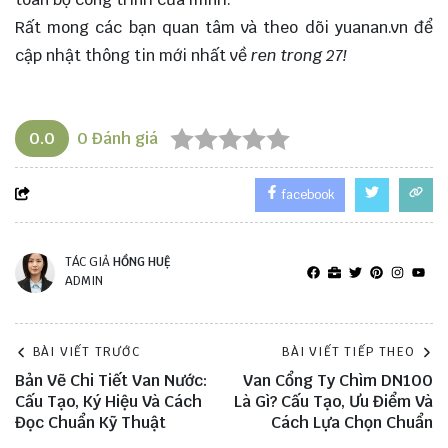
Rất mong các bạn quan tâm và theo dõi
yuanan.vn
để
cập nhật thông tin mới nhất về
ren trong 27!
0.0
0
Đánh giá
facebook
TÁC GIẢ
HỒNG HUỆ
ADMIN
BÀI VIẾT TRƯỚC
BÀI VIẾT TIẾP THEO
Bản Vẽ Chi Tiết Van Nước:
Van Cổng Ty Chìm DN100
Cấu Tạo, Ký Hiệu Và Cách
Là Gì? Cấu Tạo, Ưu Điểm Và
Đọc Chuẩn Kỹ Thuật
Cách Lựa Chọn Chuẩn