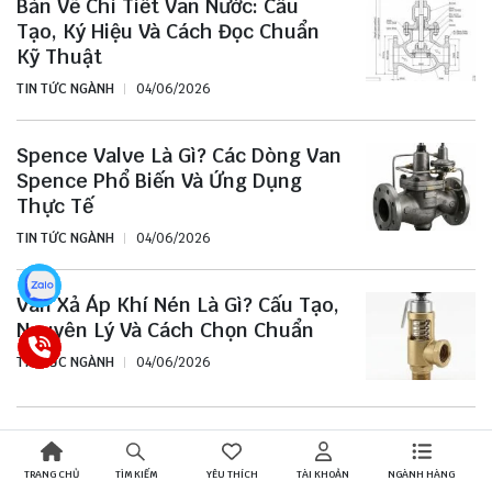
Bản Vẽ Chi Tiết Van Nước: Cấu
Tạo, Ký Hiệu Và Cách Đọc Chuẩn
Kỹ Thuật
TIN TỨC NGÀNH
04/06/2026
Spence Valve Là Gì? Các Dòng Van
Spence Phổ Biến Và Ứng Dụng
Thực Tế
TIN TỨC NGÀNH
04/06/2026
Van Xả Áp Khí Nén Là Gì? Cấu Tạo,
Nguyên Lý Và Cách Chọn Chuẩn
TIN TỨC NGÀNH
04/06/2026
Van Cổng Ty Chìm DN100 Là Gì?
Cấu Tạo, Ưu Điểm Và Cách Lựa
TRANG CHỦ
YÊU THÍCH
TÀI KHOẢN
NGÀNH HÀNG
TÌM KIẾM