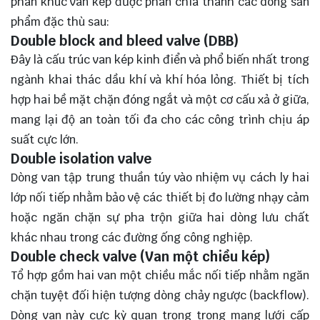
phân khúc van kép được phân chia thành các dòng sản
phẩm đặc thù sau:
Double block and bleed valve (DBB)
Đây là cấu trúc van kép kinh điển và phổ biến nhất trong
ngành khai thác dầu khí và khí hóa lỏng. Thiết bị tích
hợp hai bề mặt chặn đóng ngắt và một cơ cấu xả ở giữa,
mang lại độ an toàn tối đa cho các công trình chịu áp
suất cực lớn.
Double isolation valve
Dòng van tập trung thuần túy vào nhiệm vụ cách ly hai
lớp nối tiếp nhằm bảo vệ các thiết bị đo lường nhạy cảm
hoặc ngăn chặn sự pha trộn giữa hai dòng lưu chất
khác nhau trong các đường ống công nghiệp.
Double check valve (Van một chiều kép)
Tổ hợp gồm hai van một chiều mắc nối tiếp nhằm ngăn
chặn tuyệt đối hiện tượng dòng chảy ngược (backflow).
Dòng van này cực kỳ quan trọng trong mạng lưới cấp