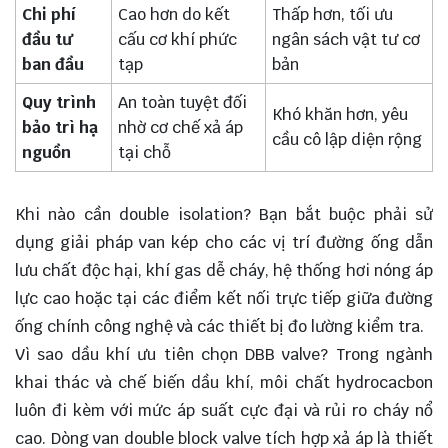
Chi phí
Cao hơn do kết
Thấp hơn, tối ưu
đầu tư
cấu cơ khí phức
ngân sách vật tư cơ
ban đầu
tạp
bản
Quy trình
An toàn tuyệt đối
Khó khăn hơn, yêu
bảo trì hạ
nhờ cơ chế xả áp
cầu cô lập diện rộng
nguồn
tại chỗ
Khi nào cần double isolation? Bạn bắt buộc phải sử
dụng giải pháp van kép cho các vị trí đường ống dẫn
lưu chất độc hại, khí gas dễ cháy, hệ thống hơi nóng áp
lực cao hoặc tại các điểm kết nối trực tiếp giữa đường
ống chính công nghệ và các thiết bị đo lường kiểm tra.
Vì sao dầu khí ưu tiên chọn DBB valve? Trong ngành
khai thác và chế biến dầu khí, môi chất hydrocacbon
luôn đi kèm với mức áp suất cực đại và rủi ro cháy nổ
cao. Dòng van double block valve tích hợp xả áp là thiết