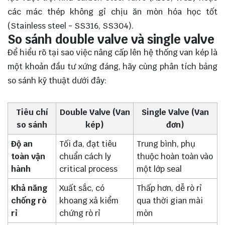
các mác thép không gỉ chịu ăn mòn hóa học tốt
(Stainless steel - SS316, SS304).
So sánh double valve và single valve
Để hiểu rõ tại sao việc nâng cấp lên hệ thống van kép là
một khoản đầu tư xứng đáng, hãy cùng phân tích bảng
so sánh kỹ thuật dưới đây:
Tiêu chí
Double Valve (Van
Single Valve (
Van
so sánh
kép)
đơn
)
Độ an
Tối đa, đạt tiêu
Trung bình, phụ
toàn vận
chuẩn cách ly
thuộc hoàn toàn vào
hành
critical process
một lớp seal
Khả năng
Xuất sắc, có
Thấp hơn, dễ rò rỉ
chống rò
khoang xả kiểm
qua thời gian mài
rỉ
chứng rò rỉ
mòn