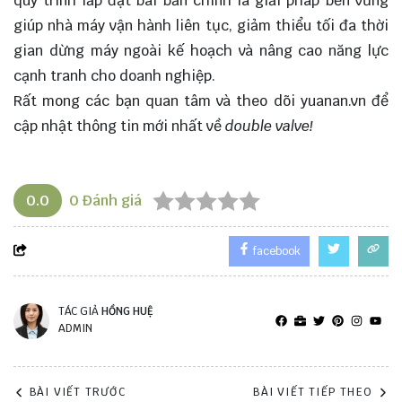
quy trình lắp đặt bài bản chính là giải pháp bền vững
giúp nhà máy vận hành liên tục, giảm thiểu tối đa thời
gian dừng máy ngoài kế hoạch và nâng cao năng lực
cạnh tranh cho doanh nghiệp.
Rất mong các bạn quan tâm và theo dõi
yuanan.vn
để
cập nhật thông tin mới nhất về
double valve!
0.0
0
Đánh giá
facebook
TÁC GIẢ
HỒNG HUỆ
ADMIN
BÀI VIẾT TRƯỚC
BÀI VIẾT TIẾP THEO