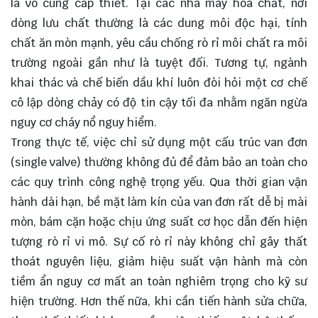
là vô cùng cấp thiết. Tại các nhà máy hóa chất, nơi
dòng lưu chất thường là các dung môi độc hại, tính
chất ăn mòn mạnh, yêu cầu chống rò rỉ môi chất ra môi
trường ngoài gần như là tuyệt đối. Tương tự, ngành
khai thác và chế biến dầu khí luôn đòi hỏi một cơ chế
cô lập dòng chảy có độ tin cậy tối đa nhằm ngăn ngừa
nguy cơ cháy nổ nguy hiểm.
Trong thực tế, việc chỉ sử dụng một cấu trúc van đơn
(single valve) thường không đủ để đảm bảo an toàn cho
các quy trình công nghệ trọng yếu. Qua thời gian vận
hành dài hạn, bề mặt làm kín của van đơn rất dễ bị mài
mòn, bám cặn hoặc chịu ứng suất cơ học dẫn đến hiện
tượng rò rỉ vi mô. Sự cố rò rỉ này không chỉ gây thất
thoát nguyên liệu, giảm hiệu suất vận hành mà còn
tiềm ẩn nguy cơ mất an toàn nghiêm trọng cho kỹ sư
hiện trường. Hơn thế nữa, khi cần tiến hành sửa chữa,