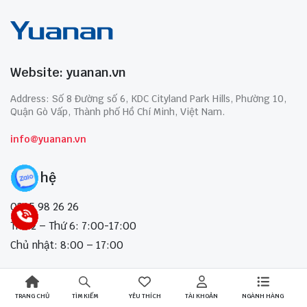
Website: yuanan.vn
Address: Số 8 Đường số 6, KDC Cityland Park Hills, Phường 10,
Quận Gò Vấp, Thành phố Hồ Chí Minh, Việt Nam.
info@yuanan.vn
Liên hệ
0345 98 26 26
Thứ 2 – Thứ 6: 7:00-17:00
Chủ nhật: 8:00 – 17:00
TRANG CHỦ
YÊU THÍCH
TÀI KHOẢN
NGÀNH HÀNG
TÌM KIẾM
Copyright 2023 © Yuanan. All right reserved. Powered by Yuanan.vn.