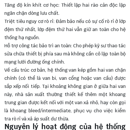
Tăng độ kín khít cơ học: Thiết lập hai rào cản độc lập
ngăn chặn dòng lưu chất.
Triệt tiêu nguy cơ rò rỉ: Đảm bảo nếu có sự cố rò rỉ ở lớp
đệm thứ nhất, lớp đệm thứ hai vẫn giữ an toàn cho hệ
thống hạ nguồn.
Hỗ trợ công tác bảo trì an toàn: Cho phép kỹ sư thao tác
sửa chữa thiết bị phía sau mà không cần cô lập toàn bộ
mạng lưới đường ống chính.
Về cấu trúc cơ bản, hệ thống van kép gồm hai van chặn
chính (có thể là
van bi
, van cổng hoặc
van cầu
) được
sắp xếp nối tiếp. Tại khoảng không gian ở giữa hai van
này, nhà sản xuất thường thiết kế thêm một khoang
trung gian được kết nối với một van xả nhỏ, hay còn gọi
là khoang bleed/intermediate, phục vụ cho việc kiểm
tra rò rỉ và xả áp suất dư thừa.
Nguyên lý hoạt động của hệ thống