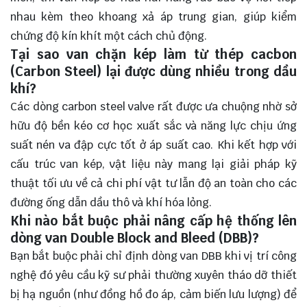
nhau kèm theo khoang xả áp trung gian, giúp kiểm
chứng độ kín khít một cách chủ động.
Tại sao van chặn kép làm từ thép cacbon
(Carbon Steel) lại được dùng nhiều trong dầu
khí?
Các dòng carbon steel valve rất được ưa chuộng nhờ sở
hữu độ bền kéo cơ học xuất sắc và năng lực chịu ứng
suất nén va đập cực tốt ở áp suất cao. Khi kết hợp với
cấu trúc van kép, vật liệu này mang lại giải pháp kỹ
thuật tối ưu về cả chi phí vật tư lẫn độ an toàn cho các
đường ống dẫn dầu thô và khí hóa lỏng.
Khi nào bắt buộc phải nâng cấp hệ thống lên
dòng van Double Block and Bleed (DBB)?
Bạn bắt buộc phải chỉ định dòng van DBB khi vị trí công
nghệ đó yêu cầu kỹ sư phải thường xuyên tháo dỡ thiết
bị hạ nguồn (như đồng hồ đo áp, cảm biến lưu lượng) để