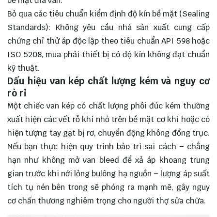
bề mặt đĩa van.
Bỏ qua các tiêu chuẩn kiểm định độ kín bề mặt (Sealing
Standards): Không yêu cầu nhà sản xuất cung cấp
chứng chỉ thử áp độc lập theo tiêu chuẩn API 598 hoặc
ISO 5208, mua phải thiết bị có độ kín không đạt chuẩn
kỹ thuật.
Dấu hiệu van kép chất lượng kém và nguy cơ
rò rỉ
Một chiếc van kép có chất lượng phôi đúc kém thường
xuất hiện các vết rỗ khí nhỏ trên bề mặt cơ khí hoặc có
hiện tượng tay gạt bị rơ, chuyển động không đồng trục.
Nếu bạn thực hiện quy trình bảo trì sai cách – chẳng
hạn như không mở van bleed để xả áp khoang trung
gian trước khi nới lỏng bulông hạ nguồn – lượng áp suất
tích tụ nén bên trong sẽ phóng ra mạnh mẽ, gây nguy
cơ chấn thương nghiêm trọng cho người thợ sửa chữa.