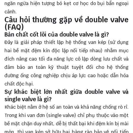
ngăn ngừa hiện tượng bó kẹt cơ học do bụi bẩn ngoại
cảnh.
Câu hỏi thường gặp về double valve
(FAQ)
Bản chất cốt lõi của double valve là gì?
Đây là giải pháp thiết lập hệ thống van kép (sử dụng
hai bề mặt đệm kín độc lập nối tiếp nhau) nhằm mục
đích nâng cao tối đa năng lực cô lập dòng lưu chất và
đảm bảo an toàn kỹ thuật tuyệt đối cho hệ thống
đường ống công nghiệp chịu áp lực cao hoặc dẫn hóa
chất độc hại.
Sự khác biệt lớn nhất giữa double valve và
single valve là gì?
Khác biệt nằm ở hệ số an toàn và khả năng chống rò rỉ.
Trong khi van đơn (single valve) chỉ phụ thuộc vào một
bề mặt chặn duy nhất, dễ bị thất bại khi đệm kín bị mài
mòn, thì van kép sở hữu hai hàng rào bảo vệ nối tiếp