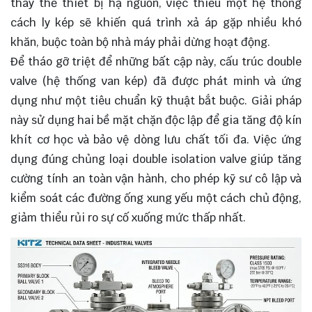
thay thế thiết bị hạ nguồn, việc thiếu một hệ thống
cách ly kép sẽ khiến quá trình xả áp gặp nhiều khó
khăn, buộc toàn bộ nhà máy phải dừng hoạt động.
Để tháo gỡ triệt để những bất cập này, cấu trúc double
valve (hệ thống van kép) đã được phát minh và ứng
dụng như một tiêu chuẩn kỹ thuật bắt buộc. Giải pháp
này sử dụng hai bề mặt chặn độc lập để gia tăng độ kín
khít cơ học và bảo vệ dòng lưu chất tối đa. Việc ứng
dụng đúng chủng loại double isolation valve giúp tăng
cường tính an toàn vận hành, cho phép kỹ sư cô lập và
kiểm soát các đường ống xung yếu một cách chủ động,
giảm thiểu rủi ro sự cố xuống mức thấp nhất.