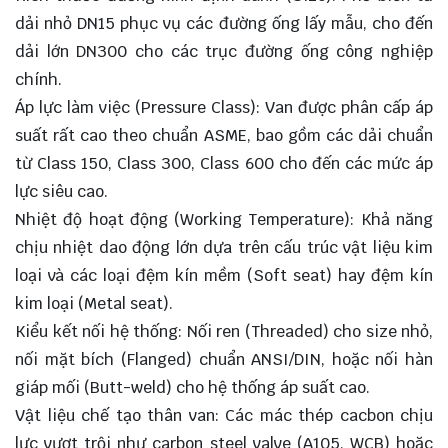
dải nhỏ DN15 phục vụ các đường ống lấy mẫu, cho đến
dải lớn DN300 cho các trục đường ống công nghiệp
chính.
Áp lực làm việc (Pressure Class): Van được phân cấp áp
suất rất cao theo chuẩn ASME, bao gồm các dải chuẩn
từ Class 150, Class 300, Class 600 cho đến các mức áp
lực siêu cao.
Nhiệt độ hoạt động (Working Temperature): Khả năng
chịu nhiệt dao động lớn dựa trên cấu trúc vật liệu kim
loại và các loại đệm kín mềm (Soft seat) hay đệm kín
kim loại (Metal seat).
Kiểu kết nối hệ thống: Nối ren (Threaded) cho size nhỏ,
nối mặt bích (Flanged) chuẩn ANSI/DIN, hoặc nối hàn
giáp mối (Butt-weld) cho hệ thống áp suất cao.
Vật liệu chế tạo thân van: Các mác thép cacbon chịu
lực vượt trội như carbon steel valve (A105, WCB) hoặc