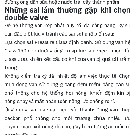
đường ống dẫn sữa hoặc nước trái cây thành phẩm.
Những sai lầm thường gặp khi chọn
double valve
Để hệ thống van kép phát huy tối đa công năng, kỹ sư
cần đặc biệt lưu ý tránh các sai sót phổ biến sau:
Lựa chọn sai Pressure Class định danh: Sử dụng van hệ
Class 150 cho đường ống có áp lực làm việc thuộc dải
Class 300, khiến kết cấu cơ khí của van bị quá tải trầm
trọng.
Không kiểm tra kỹ dải nhiệt độ làm việc thực tế: Chọn
mua dòng van sử dụng gioăng đệm mềm bằng cao su
phổ thông cho hệ thống hơi nóng, khiến đệm kín bị
nóng chảy và mất hoàn toàn năng lực chống rò rỉ.
Ứng dụng sai mác vật liệu cấu thành: Dùng van thép
cacbon phổ thông cho môi trường chứa nhiều lưu
huỳnh hoặc axit nồng độ cao, gây hiện tượng ăn mòn rỗ