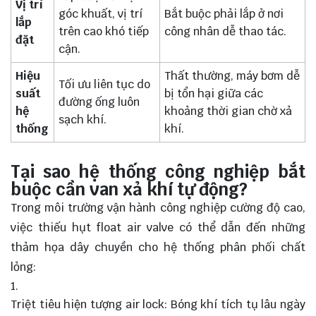
Vị trí
góc khuất, vị trí
Bắt buộc phải lắp ở nơi
lắp
trên cao khó tiếp
công nhân dễ thao tác.
đặt
cận.
Hiệu
Thất thường,
máy bơm
dễ
Tối ưu liên tục do
suất
bị tổn hại giữa các
đường ống luôn
hệ
khoảng thời gian chờ xả
sạch khí.
thống
khí.
Tại sao hệ thống công nghiệp bắt
buộc cần van xả khí tự động?
Trong môi trường vận hành công nghiệp cường độ cao,
việc thiếu hụt float air valve có thể dẫn đến những
thảm họa dây chuyền cho hệ thống phân phối chất
lỏng:
Triệt tiêu hiện tượng air lock: Bóng khí tích tụ lâu ngày