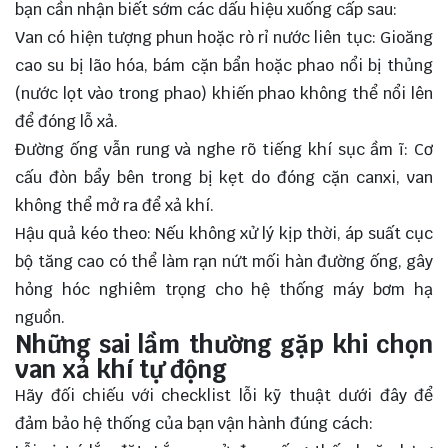
bạn cần nhận biết sớm các dấu hiệu xuống cấp sau:
Van có hiện tượng phun hoặc rò rỉ nước liên tục: Gioăng
cao su bị lão hóa, bám cặn bẩn hoặc phao nổi bị thủng
(nước lọt vào trong phao) khiến phao không thể nổi lên
để đóng lỗ xả.
Đường ống vẫn rung và nghe rõ tiếng khí sục ầm ĩ: Cơ
cấu đòn bẩy bên trong bị kẹt do đóng cặn canxi, van
không thể mở ra để xả khí.
Hậu quả kéo theo: Nếu không xử lý kịp thời, áp suất cục
bộ tăng cao có thể làm rạn nứt mối hàn đường ống, gây
hỏng hóc nghiêm trọng cho hệ thống máy bơm hạ
nguồn.
Những sai lầm thường gặp khi chọn
van xả khí tự động
Hãy đối chiếu với checklist lỗi kỹ thuật dưới đây để
đảm bảo hệ thống của bạn vận hành đúng cách: