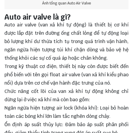
Ảnh tổng quan Auto Air Valve
Auto air valve là gì?
Auto air valve (van xả khí tự động) là thiết bị cơ khí
được lắp đặt trên đường ống chất lỏng để tự động loại
bỏ lượng khí dư thừa tích tụ trong quá trình vận hành,
ngăn ngừa hiện tượng túi khí chặn dòng và bảo vệ hệ
thống khỏi các sự cố quá áp hoặc chân không.
Trong kỹ thuật cơ điện, thiết bị này còn được biết đến
phổ biến với tên gọi float air valve (van xả khí kiểu phao
nổi) dựa trên cơ chế vận hành đặc trưng của nó.
Chức năng cốt lõi của van xả khí tự động không chỉ
dừng lại ở việc xả khí mà còn bao gồm:
Ngăn ngừa hiện tượng air lock (khóa khí): Loại bỏ hoàn
toàn các bóng khí lớn làm tắc nghẽn dòng chảy.
Ổn định áp suất thủy lực: Đảm bảo áp suất phân phối
đều, giảm thiểu tình trạng xung đột áp suất cục bộ.