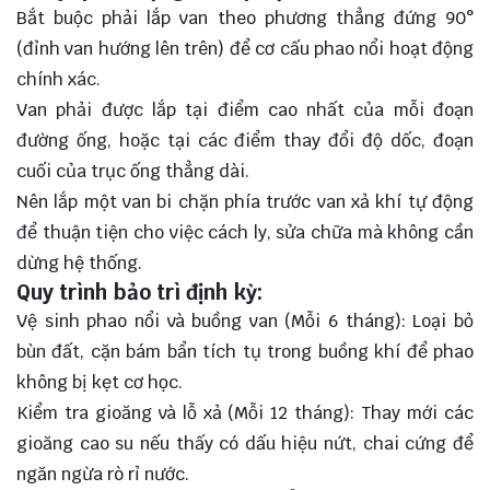
Bắt buộc phải lắp van theo phương thẳng đứng 90°
(đỉnh van hướng lên trên) để cơ cấu phao nổi hoạt động
chính xác.
Van phải được lắp tại điểm cao nhất của mỗi đoạn
đường ống, hoặc tại các điểm thay đổi độ dốc, đoạn
cuối của trục ống thẳng dài.
Nên lắp một
van bi
chặn phía trước van xả khí tự động
để thuận tiện cho việc cách ly, sửa chữa mà không cần
dừng hệ thống.
Quy trình bảo trì định kỳ:
Vệ sinh phao nổi và buồng van (Mỗi 6 tháng): Loại bỏ
bùn đất, cặn bám bẩn tích tụ trong buồng khí để phao
không bị kẹt cơ học.
Kiểm tra gioăng và lỗ xả (Mỗi 12 tháng): Thay mới các
gioăng cao su nếu thấy có dấu hiệu nứt, chai cứng để
ngăn ngừa rò rỉ nước.