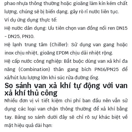
phao nhựa thông thường hoặc gioăng làm kín kém chất
lượng, chúng sẽ bị biến dạng, gây rò rỉ nước liên tục.
Ví dụ ứng dụng thực tế:
Hệ nước dân dụng: Ưu tiên chọn van đồng nối ren DN15
- DN25, PN10.
Hệ lạnh trung tâm (Chiller): Sử dụng van gang hoặc
inox chịu nhiệt, gioăng EPDM chịu dải nhiệt rộng.
Hệ cấp nước công nghiệp: Bắt buộc dùng van xả khí đa
năng (Combination) thân gang bích PN16/PN25 để
xả/hút lưu lượng lớn khi súc rửa đường ống.
So sánh van xả khí tự động với van
xả khí thủ công
Nhiều đơn vị vì tiết kiệm chi phí ban đầu nên vẫn sử
dụng các loại van chặn thông thường để xả khí bằng
tay. Bảng so sánh dưới đây sẽ chỉ rõ sự khác biệt về
mặt hiệu quả dài hạn: