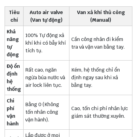
Tiêu
Auto air valve
Van xả khí thủ công
chí
(Van tự động)
(Manual)
Khả
100% Tự động xả
năng
Cần công nhân đi kiểm
khí khi có bẫy khí
tự
tra và vặn van bằng tay.
tích tụ.
động
Độ ổn
Rất cao, ngăn
Kém, hệ thống chỉ ổn
định
ngừa búa nước và
định ngay sau khi xả
hệ
air lock liên tục.
bằng tay.
thống
Chi
Bằng 0 (Không
phí
Cao, tốn chi phí nhân lực
tốn nhân công
vận
giám sát thường xuyên.
vận hành).
hành
Lắp được ở mọi