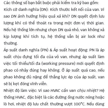
Các thông số bạn bắt buộc phải kiểm tra kỹ bao gồm:
Kích cỡ danh nghĩa (DN): Kích thước kết nối của van.
Vì
sao DN ảnh hưởng hiệu quả xả khí?
DN quyết định lưu
lượng khí có thể thoát ra trong một đơn vị thời gian.
Nếu hệ thống lớn nhưng chọn DN quá nhỏ, van không xả
kịp lượng khí tích tụ, hệ thống vẫn bị air lock như
thường.
Áp suất danh nghĩa (PN) & Áp suất hoạt động: PN là áp
suất chịu đựng tối đa của vỏ van, nhưng áp suất làm
việc tối thiểu/tối đa (working pressure) mới quyết định
phao có nhảy đúng hay không. Ở áp suất quá cao, nếu
phao không đủ nặng để thắng lực ép của áp suất, van
sẽ bị kẹt đóng vĩnh viễn.
Nhiệt độ làm việc:
Vì sao HVAC cần van chịu nhiệt?
Hệ
thống HVAC, đặc biệt là các đường ống nước nóng hoặc
lò hơi, nhiệt độ lưu chất thường vượt 100°C. Nếu dùng