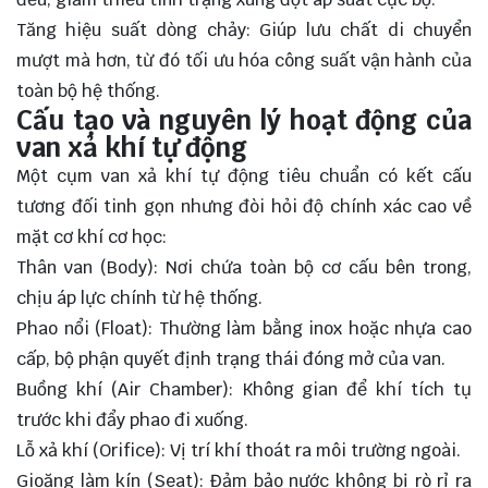
Tăng hiệu suất dòng chảy: Giúp lưu chất di chuyển
mượt mà hơn, từ đó tối ưu hóa công suất vận hành của
toàn bộ hệ thống.
Cấu tạo và nguyên lý hoạt động của
van xả khí tự động
Một cụm van xả khí tự động tiêu chuẩn có kết cấu
tương đối tinh gọn nhưng đòi hỏi độ chính xác cao về
mặt cơ khí cơ học:
Thân van (Body): Nơi chứa toàn bộ cơ cấu bên trong,
chịu áp lực chính từ hệ thống.
Phao nổi (Float): Thường làm bằng inox hoặc nhựa cao
cấp, bộ phận quyết định trạng thái đóng mở của van.
Buồng khí (Air Chamber): Không gian để khí tích tụ
trước khi đẩy phao đi xuống.
Lỗ xả khí (Orifice): Vị trí khí thoát ra môi trường ngoài.
Gioăng làm kín (Seat): Đảm bảo nước không bị rò rỉ ra