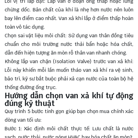
Lỗi vị trí lắp đặt: Lắp van ở đoạn ống thấp hoặc lưng
chừng dốc. Bản chất của khí là nhẹ hơn nước nên luôn
bay lên điểm cao nhất. Van xả khí lắp ở điểm thấp hoàn
toàn vô tác dụng.
Chọn sai vật liệu môi chất: Sử dụng van thân đồng tiêu
chuẩn cho môi trường nước thải bẩn hoặc hóa chất,
dẫn đến hiện tượng ăn mòn rỗ thân van nhanh chóng.
Không lắp van chặn (Isolation Valve) trước van xả khí:
Lỗi này khiến mỗi lần muốn tháo van xả khí ra vệ sinh,
bảo trì, kỹ sư bắt buộc phải xả cạn nước của toàn bộ hệ
thống đường ống trục.
Hướng dẫn chọn van xả khí tự động
đúng kỹ thuật
Quy trình 5 bước tinh gọn giúp bạn chọn mua chính xác
dòng van tối ưu:
Bước 1: Xác định môi chất thực tế: Lưu chất là nước
sạch, nước thải, nước nóng HVAC hay hóa chất ăn mòn?