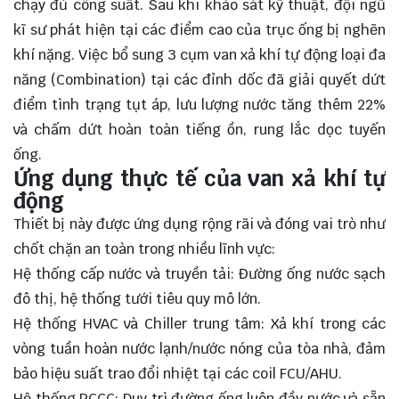
chạy đủ công suất. Sau khi khảo sát kỹ thuật, đội ngũ
kĩ sư phát hiện tại các điểm cao của trục ống bị nghẽn
khí nặng. Việc bổ sung 3 cụm van xả khí tự động loại đa
năng (Combination) tại các đỉnh dốc đã giải quyết dứt
điểm tình trạng tụt áp, lưu lượng nước tăng thêm 22%
và chấm dứt hoàn toàn tiếng ồn, rung lắc dọc tuyến
ống.
Ứng dụng thực tế của van xả khí tự
động
Thiết bị này được ứng dụng rộng rãi và đóng vai trò như
chốt chặn an toàn trong nhiều lĩnh vực:
Hệ thống cấp nước và truyền tải: Đường ống nước sạch
đô thị, hệ thống tưới tiêu quy mô lớn.
Hệ thống HVAC và Chiller trung tâm: Xả khí trong các
vòng tuần hoàn nước lạnh/nước nóng của tòa nhà, đảm
bảo hiệu suất trao đổi nhiệt tại các coil FCU/AHU.
Hệ thống PCCC: Duy trì đường ống luôn đầy nước và sẵn