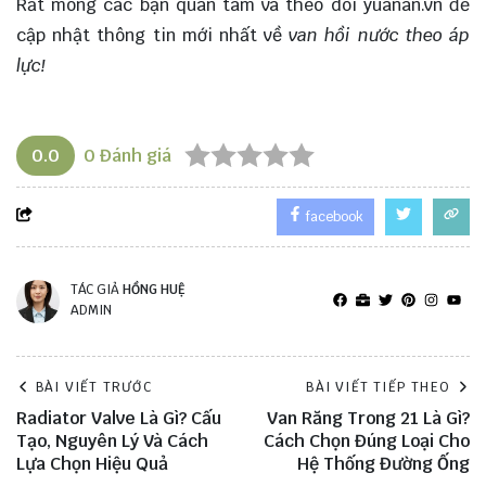
Rất mong các bạn quan tâm và theo dõi
yuanan.vn
để
cập nhật thông tin mới nhất về
van hồi nước theo áp
lực!
0.0
0
Đánh giá
facebook
TÁC GIẢ
HỒNG HUỆ
ADMIN
BÀI VIẾT TRƯỚC
BÀI VIẾT TIẾP THEO
Radiator Valve Là Gì? Cấu
Van Răng Trong 21 Là Gì?
Tạo, Nguyên Lý Và Cách
Cách Chọn Đúng Loại Cho
Lựa Chọn Hiệu Quả
Hệ Thống Đường Ống