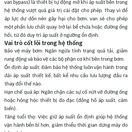
van bypass) là thiết bị tự động mở khi áp suất bên trong
hệ thống vượt quá giá trị cài đặt cho phép. Thay vì để
áp lực dư dồn nén gây hại cho bơm, van sẽ cho phép
một phần lưu chất quay trở lại bể chứa hoặc đường ống
hồi, từ đó duy trì áp suất ở ngưỡng ổn định.
Vai trò cốt lõi trong hệ thống
Bảo vệ
máy bơm
: Ngăn ngừa tình trạng quá tải, giảm
rung động và bảo vệ các bộ phận cơ khí bên trong bơm.
Ổn định áp suất: Đảm bảo hệ thống luôn vận hành trong
dải áp suất thiết kế, bất kể nhu cầu lưu lượng đầu ra
thay đổi thế nào.
Hạn chế quá áp: Ngăn chặn các sự cố nứt vỡ đường ống
hoặc hỏng hóc thiết bị đo đạc (đồng hồ áp suất, cảm
biến).
Tăng tuổi thọ: Việc giữ áp suất ổn định giúp hệ thống
vận hành bền bỉ hơn, giảm thiểu thời gian dừng máy do