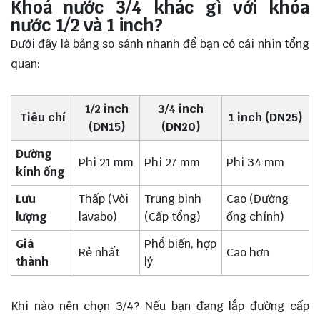
Khoá nước 3/4 khác gì với khóa
nước 1/2 và 1 inch?
Dưới đây là bảng so sánh nhanh để bạn có cái nhìn tổng
quan:
1/2 inch
3/4 inch
Tiêu chí
1 inch (DN25)
(DN15)
(DN20)
Đường
Phi 21 mm
Phi 27 mm
Phi 34 mm
kính ống
Lưu
Thấp (Vòi
Trung bình
Cao (Đường
lượng
lavabo)
(Cấp tổng)
ống chính)
Giá
Phổ biến, hợp
Rẻ nhất
Cao hơn
thành
lý
Khi nào nên chọn 3/4? Nếu bạn đang lắp đường cấp