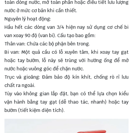
toàn dòng nước, mở toàn phần hoặc điều tiết lưu lượng
nước ở mức cơ bản khi cần thiết.
Nguyên lý hoạt động:
Hầu hết các dòng van 3/4 hiện nay sử dụng cơ chế bi
van xoay 90 độ (
van bi
). Cấu tạo bao gồm:
Thân van: Chứa các bộ phận bên trong.
Bi van: Một quả cầu có lỗ xuyên tâm, khi xoay tay gạt
hoặc tay bướm, lỗ này sẽ trùng với hướng ống để mở
nước hoặc vuông góc để chặn nước.
Trục và gioăng: Đảm bảo độ kín khít, chống rò rỉ lưu
chất ra ngoài.
Tùy vào không gian lắp đặt, bạn có thể lựa chọn kiểu
vận hành bằng tay gạt (dễ thao tác, nhanh) hoặc tay
bướm (tiết kiệm diện tích).