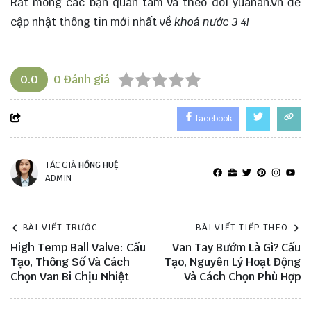
Rất mong các bạn quan tâm và theo dõi
yuanan.vn
để
cập nhật thông tin mới nhất về
khoá nước 3 4!
0.0
0
Đánh giá
facebook
TÁC GIẢ
HỒNG HUỆ
ADMIN
BÀI VIẾT TRƯỚC
BÀI VIẾT TIẾP THEO
High Temp Ball Valve: Cấu
Van Tay Bướm Là Gì? Cấu
Tạo, Thông Số Và Cách
Tạo, Nguyên Lý Hoạt Động
Chọn Van Bi Chịu Nhiệt
Và Cách Chọn Phù Hợp