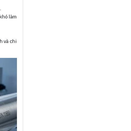
.
 khó làm
h và chi