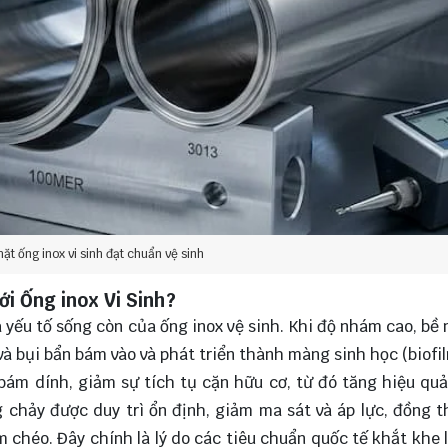
t ống inox vi sinh đạt chuẩn vệ sinh
i Ống inox Vi Sinh?
 yếu tố sống còn của ống inox vệ sinh. Khi độ nhám cao, bề
và bụi bẩn bám vào và phát triển thành màng sinh học (biofil
bám dính, giảm sự tích tụ cặn hữu cơ, từ đó tăng hiệu qu
g chảy được duy trì ổn định, giảm ma sát và áp lực, đồng 
 chéo. Đây chính là lý do các tiêu chuẩn quốc tế khắt khe 