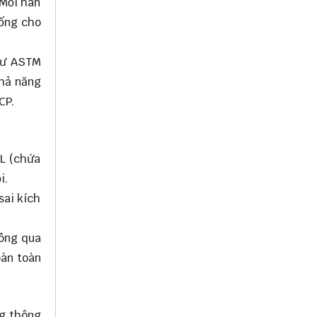
 Mối hàn
rống cho
như ASTM
khả năng
CP.
6L (chứa
i.
sai kích
hông qua
oàn toàn
ng thông