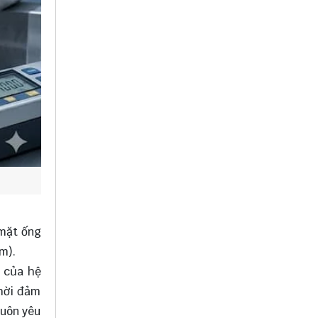
 mặt ống
m).
ả của hệ
thời đảm
luôn yêu