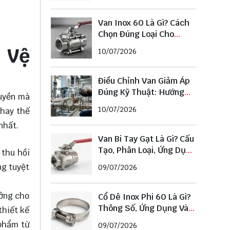
Van Inox 60 Là Gì? Cách
Chọn Đúng Loại Cho
Đường Ống Phi 60
 Vệ
10/07/2026
Điều Chỉnh Van Giảm Áp
Đúng Kỹ Thuật: Hướng
ruyền mà
Dẫn Chi Tiết Từ A–Z
10/07/2026
thay thế
nhất.
Van Bi Tay Gạt Là Gì? Cấu
Tạo, Phân Loại, Ứng Dụng
 thu hồi
Và Cách Chọn Chuẩn
ng tuyệt
09/07/2026
ưởng cho
Cổ Dê Inox Phi 60 Là Gì?
Thông Số, Ứng Dụng Và
thiết kế
Cách Chọn Đúng Kích
 phẩm từ
09/07/2026