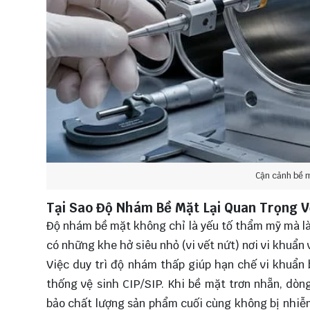
Cận cảnh bề mặ
Tại Sao Độ Nhám Bề Mặt Lại Quan Trọng Vớ
Độ nhám bề mặt không chỉ là yếu tố thẩm mỹ mà là
có những khe hở siêu nhỏ (vi vết nứt) nơi vi khuẩn 
Việc duy trì độ nhám thấp giúp hạn chế vi khuẩn 
thống vệ sinh CIP/SIP. Khi bề mặt trơn nhẵn, dòn
bảo chất lượng sản phẩm cuối cùng không bị nhiễm