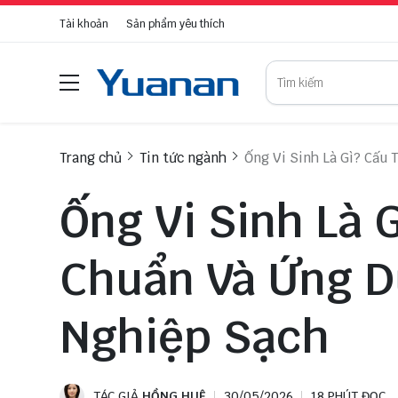
Tài khoản
Sản phẩm yêu thích
Trang chủ
Tin tức ngành
Ống Vi Sinh Là Gì? Cấu
Ống Vi Sinh Là G
Chuẩn Và Ứng D
Nghiệp Sạch
TÁC GIẢ
HỒNG HUỆ
30/05/2026
18 PHÚT ĐỌC