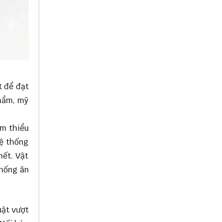
t để đạt
phẩm, mỹ
ảm thiểu
hệ thống
hết. Vật
chống ăn
uật vượt