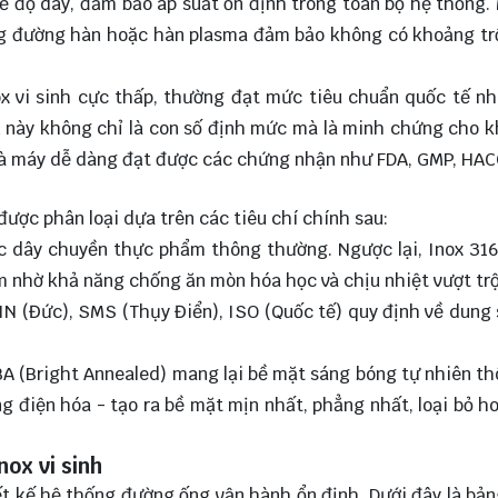
về độ dày, đảm bảo áp suất ổn định trong toàn bộ hệ thống.
ng đường hàn hoặc hàn plasma đảm bảo không có khoảng t
x vi sinh cực thấp, thường đạt mức tiêu chuẩn quốc tế 
 này không chỉ là con số định mức mà là minh chứng cho 
à máy dễ dàng đạt được các chứng nhận như FDA, GMP, HAC
 được phân loại dựa trên các tiêu chí chính sau:
các dây chuyền thực phẩm thông thường. Ngược lại, Inox 31
 nhờ khả năng chống ăn mòn hóa học và chịu nhiệt vượt trộ
IN (Đức), SMS (Thụy Điển), ISO (Quốc tế) quy định về dung 
A (Bright Annealed) mang lại bề mặt sáng bóng tự nhiên t
g điện hóa - tạo ra bề mặt mịn nhất, phẳng nhất, loại bỏ h
ox vi sinh
iết kế hệ thống đường ống vận hành ổn định. Dưới đây là bả