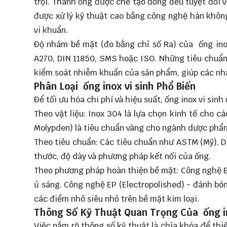
trội. Thành ống được chế tạo đồng đều tuyệt đối 
được xử lý kỹ thuật cao bằng công nghệ hàn khô
vi khuẩn.
Độ nhám bề mặt (đo bằng chỉ số Ra) của ống ino
A270, DIN 11850, SMS hoặc ISO. Những tiêu chuẩn
kiểm soát nhiễm khuẩn của sản phẩm, giúp các nh
Phân Loại ống inox vi sinh Phổ Biến
Để tối ưu hóa chi phí và hiệu suất, ống inox vi sinh
Theo vật liệu: Inox 304 là lựa chọn kinh tế cho 
Molypden) là tiêu chuẩn vàng cho ngành dược phẩm
Theo tiêu chuẩn: Các tiêu chuẩn như ASTM (Mỹ), D
thước, độ dày và phương pháp kết nối của ống.
Theo phương pháp hoàn thiện bề mặt: Công nghệ B
ủ sáng. Công nghệ EP (Electropolished) - đánh bón
các điểm nhô siêu nhỏ trên bề mặt kim loại.
Thông Số Kỹ Thuật Quan Trọng Của ống in
Việc nắm rõ thông số kỹ thuật là chìa khóa để th