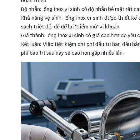
hoàn thiện:
Độ nhẵn: ống inox vi sinh có độ nhẵn bề mặt rất ca
Khả năng vệ sinh: ống inox vi sinh được thiết k
sạch triệt để, dễ để lại "điểm mù" vi khuẩn.
Giá thành: ống inox vi sinh có giá cao hơn do yêu c
Kết luận: Việc tiết kiệm chi phí đầu tư ban đầu bằn
phí bảo trì sau này sẽ cao hơn gấp nhiều lần.