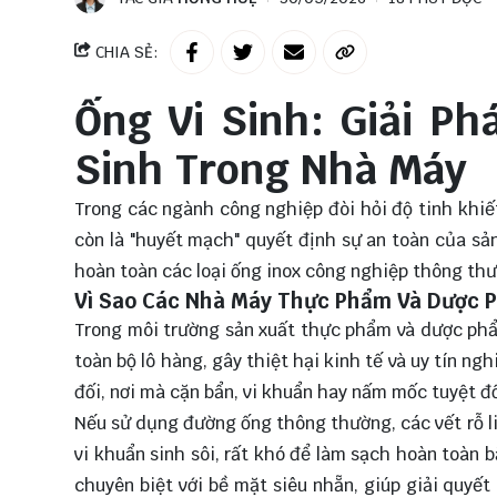
CHIA SẺ:
Ống Vi Sinh: Giải P
Sinh Trong Nhà Máy
Trong các ngành công nghiệp đòi hỏi độ tinh khiế
còn là "huyết mạch" quyết định sự an toàn của sản
hoàn toàn các loại
ống inox
công nghiệp thông thườ
Vì Sao Các Nhà Máy Thực Phẩm Và Dược P
Trong môi trường sản xuất thực phẩm và dược phẩm
toàn bộ lô hàng, gây thiệt hại kinh tế và uy tín n
đối, nơi mà cặn bẩn, vi khuẩn hay nấm mốc tuyệt đ
Nếu sử dụng đường ống thông thường, các vết rỗ li 
vi khuẩn sinh sôi, rất khó để làm sạch hoàn toàn
chuyên biệt với bề mặt siêu nhẵn, giúp giải quyết