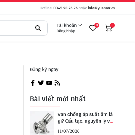
Hotline:
0345 98 26 26
hoặc
info@yuanan.vn
Tài khoản
0
0
Đăng Nhập
Đăng ký ngay
Bài viết mới nhất
Van chống áp suất âm là
gì? Cấu tạo, nguyên lý và
cách lựa chọn đúng
11/07/2026