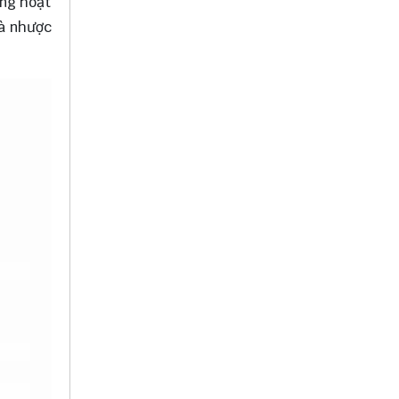
ổng hoạt
và nhược