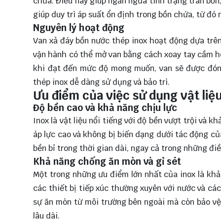
chứa. Điều này giúp ngăn ngừa tình trạng tràn bồn,
giúp duy trì áp suất ổn định trong bồn chứa, từ đó
Nguyên lý hoạt động
Van xả đáy bồn nước thép inox hoạt động dựa trên
vận hành có thể mở van bằng cách xoay tay cầm ho
khi đạt đến mức độ mong muốn, van sẽ được đóng
thép inox dễ dàng sử dụng và bảo trì.
Ưu điểm của việc sử dụng vật liệ
Độ bền cao và khả năng chịu lực
Inox là vật liệu nổi tiếng với độ bền vượt trội và 
áp lực cao và không bị biến dạng dưới tác động củ
bền bỉ trong thời gian dài, ngay cả trong những đi
Khả năng chống ăn mòn và gỉ sét
Một trong những ưu điểm lớn nhất của inox là khả
các thiết bị tiếp xúc thường xuyên với nước và cá
sự ăn mòn từ môi trường bên ngoài mà còn bảo vệ
lâu dài.