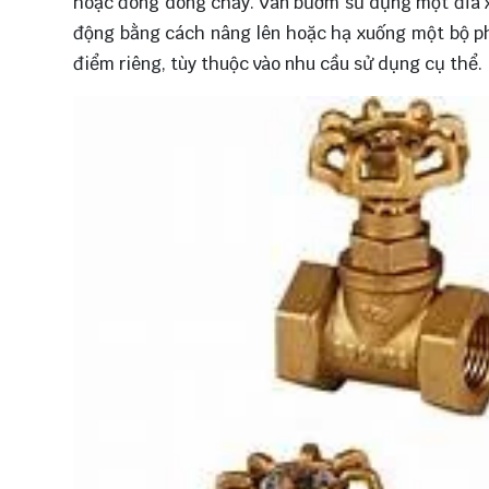
hoặc đóng dòng chảy. Van bướm sử dụng một đĩa x
động bằng cách nâng lên hoặc hạ xuống một bộ p
điểm riêng, tùy thuộc vào nhu cầu sử dụng cụ thể.