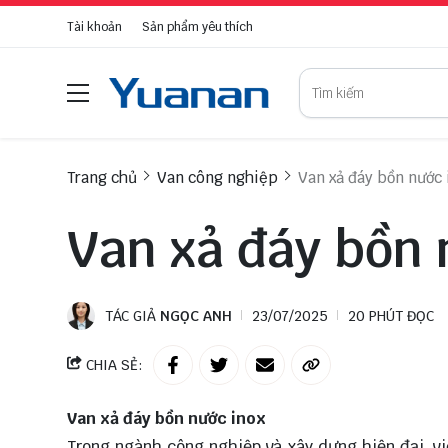
Tài khoản
Sản phẩm yêu thích
Trang chủ
Van công nghiệp
Van xả đáy bồn nước 
Van xả đáy bồn 
TÁC GIẢ
NGỌC ANH
23/07/2025
20 PHÚT ĐỌC
CHIA SẺ:
Van xả đáy bồn nước inox
Trong ngành công nghiệp và xây dựng hiện đại, vi