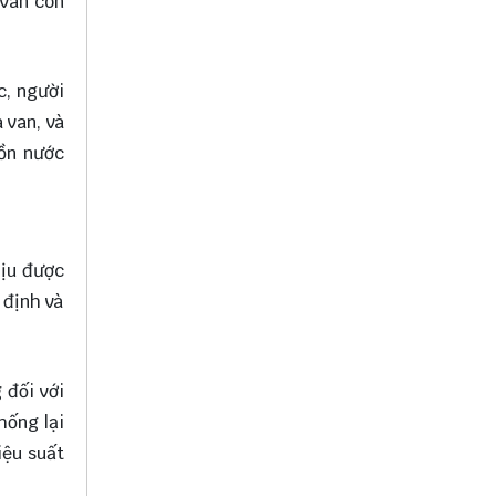
 van còn
c, người
 van, và
bồn nước
hịu được
 định và
 đối với
hống lại
iệu suất