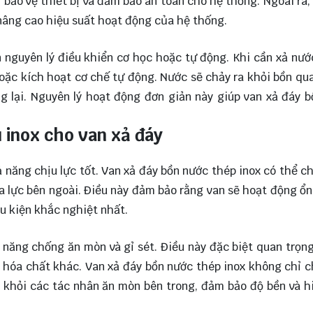
 bảo vệ thiết bị và đảm bảo an toàn cho hệ thống. Ngoài ra,
 nâng cao hiệu suất hoạt động của hệ thống.
 nguyên lý điều khiển cơ học hoặc tự động. Khi cần xả nướ
ặc kích hoạt cơ chế tự động. Nước sẽ chảy ra khỏi bồn qua
 lại. Nguyên lý hoạt động đơn giản này giúp van xả đáy 
u inox cho van xả đáy
khả năng chịu lực tốt. Van xả đáy bồn nước thép inox có thể c
a lực bên ngoài. Điều này đảm bảo rằng van sẽ hoạt động ổn
ều kiện khắc nghiệt nhất.
 năng chống ăn mòn và gỉ sét. Điều này đặc biệt quan trọng
c hóa chất khác. Van xả đáy bồn nước thép inox không chỉ c
 khỏi các tác nhân ăn mòn bên trong, đảm bảo độ bền và h