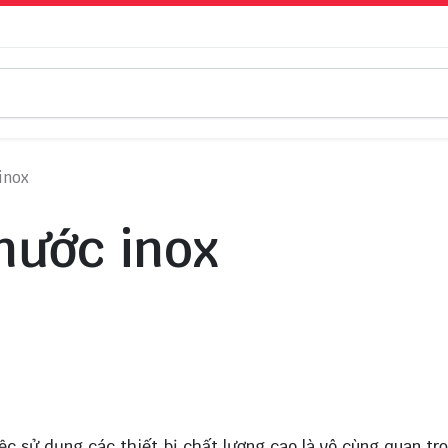
inox
nước inox
ệc sử dụng các thiết bị chất lượng cao là vô cùng quan tr