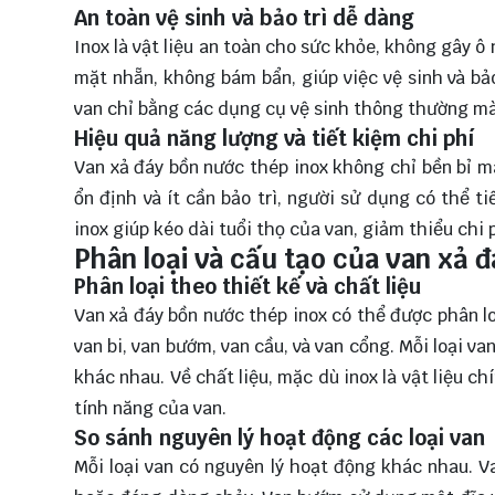
An toàn vệ sinh và bảo trì dễ dàng
Inox là vật liệu an toàn cho sức khỏe, không gây ô
mặt nhẵn, không bám bẩn, giúp việc vệ sinh và bả
van chỉ bằng các dụng cụ vệ sinh thông thường m
Hiệu quả năng lượng và tiết kiệm chi phí
Van xả đáy bồn nước thép inox không chỉ bền bỉ m
ổn định và ít cần bảo trì, người sử dụng có thể 
inox giúp kéo dài tuổi thọ của van, giảm thiểu chi p
Phân loại và cấu tạo của van xả 
Phân loại theo thiết kế và chất liệu
Van xả đáy bồn nước thép inox có thể được phân loạ
van bi, van bướm, van cầu, và van cổng. Mỗi loại v
khác nhau. Về chất liệu, mặc dù inox là vật liệu c
tính năng của van.
So sánh nguyên lý hoạt động các loại van
Mỗi loại van có nguyên lý hoạt động khác nhau. V