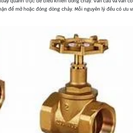
oay quanh trục để điều khiển dòng chảy. Van cầu và van c
hận để mở hoặc đóng dòng chảy. Mỗi nguyên lý đều có ưu 