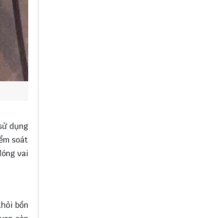
 sử dụng
iểm soát
đóng vai
khỏi bồn