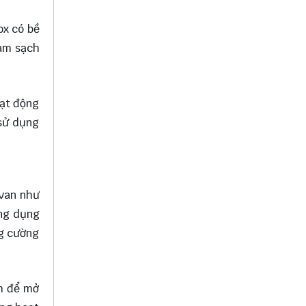
ox có bề
làm sạch
oạt động
 sử dụng
 van như
ứng dụng
ng cường
âm để mở