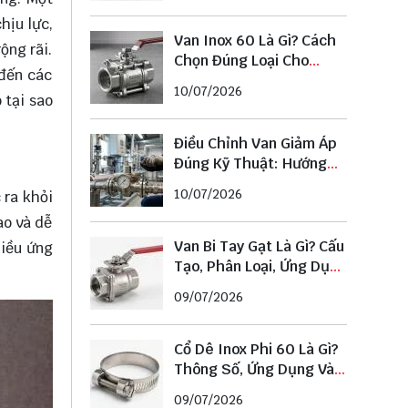
hịu lực,
Van Inox 60 Là Gì? Cách
ộng rãi.
Chọn Đúng Loại Cho
 đến các
Đường Ống Phi 60
10/07/2026
 tại sao
Điều Chỉnh Van Giảm Áp
Đúng Kỹ Thuật: Hướng
Dẫn Chi Tiết Từ A–Z
10/07/2026
 ra khỏi
ao và dễ
Van Bi Tay Gạt Là Gì? Cấu
hiều ứng
Tạo, Phân Loại, Ứng Dụng
Và Cách Chọn Chuẩn
09/07/2026
Cổ Dê Inox Phi 60 Là Gì?
Thông Số, Ứng Dụng Và
Cách Chọn Đúng Kích
09/07/2026