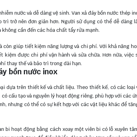
 nhiễm nước và dễ dàng vệ sinh. Van xả đáy bồn nước thép in
o trì trở nên đơn giản hơn. Người sử dụng có thể dễ dàng 
à không cần đến các hóa chất tẩy rửa mạnh.
à còn giúp tiết kiệm năng lượng và chi phí. Với khả năng h
tiết kiệm được chi phí vận hành và sửa chữa. Hơn nữa, việc
hí thay thế và bảo trì trong dài hạn.
đáy bồn nước inox
i dựa trên thiết kế và chất liệu. Theo thiết kế, có các loại
an có cấu tạo và nguyên lý hoạt động riêng, phù hợp với các 
hính, nhưng có thể có sự kết hợp với các vật liệu khác để tă
an bi hoạt động bằng cách xoay một viên bi có lỗ xuyên t