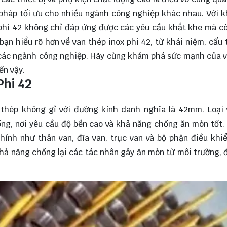
i pháp tối ưu cho nhiều ngành công nghiệp khác nhau. Với 
x phi 42 không chỉ đáp ứng được các yêu cầu khắt khe mà 
p bạn hiểu rõ hơn về van thép inox phi 42, từ khái niệm, cấu 
 các ngành công nghiệp. Hãy cùng
khám phá
sức mạnh của v
ến vậy.
Phi 42
ừ thép không gỉ với đường kính danh nghĩa là 42mm. Loại
g, nơi yêu cầu độ bền cao và khả năng chống ăn mòn tốt.
ính như thân van, đĩa van, trục van và bộ phận điều khi
hả năng chống lại các tác nhân gây ăn mòn từ môi trường,