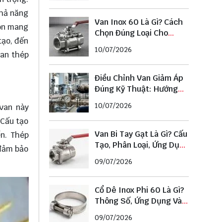
khả năng
Van Inox 60 Là Gì? Cách
còn mang
Chọn Đúng Loại Cho
tạo, đến
Đường Ống Phi 60
10/07/2026
an thép
Điều Chỉnh Van Giảm Áp
Đúng Kỹ Thuật: Hướng
Dẫn Chi Tiết Từ A–Z
10/07/2026
 van này
 Cấu tạo
Van Bi Tay Gạt Là Gì? Cấu
ển. Thép
Tạo, Phân Loại, Ứng Dụng
 đảm bảo
Và Cách Chọn Chuẩn
09/07/2026
Cổ Dê Inox Phi 60 Là Gì?
Thông Số, Ứng Dụng Và
Cách Chọn Đúng Kích
09/07/2026