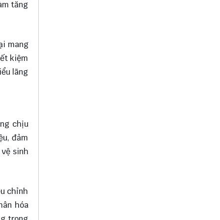
làm tăng
lại mang
iết kiệm
iểu lãng
ăng chịu
iệu, đảm
 vệ sinh
ều chỉnh
nhân hóa
ng trong