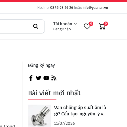
Hotline:
0345 98 26 26
hoặc
info@yuanan.vn
Tài khoản
0
0
Đăng Nhập
Đăng ký ngay
Bài viết mới nhất
Van chống áp suất âm là
gì? Cấu tạo, nguyên lý và
cách lựa chọn đúng
11/07/2026
n trọng.