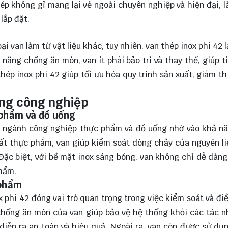
ép không gỉ mang lại vẻ ngoài chuyên nghiệp và hiện đại, 
lắp đặt.
ại van làm từ vật liệu khác, tuy nhiên, van thép inox phi 42 
ả năng chống ăn mòn, van ít phải bảo trì và thay thế, giúp t
hép inox phi 42 giúp tối ưu hóa quy trình sản xuất, giảm th
ong công nghiệp
phẩm và đồ uống
ng ngành công nghiệp thực phẩm và đồ uống nhờ vào khả n
ất thực phẩm, van giúp kiểm soát dòng chảy của nguyên l
 Đặc biệt, với bề mặt inox sáng bóng, van không chỉ dễ dàng
phẩm.
 phẩm
 phi 42 đóng vai trò quan trọng trong việc kiểm soát và đi
chống ăn mòn của van giúp bảo vệ hệ thống khỏi các tác 
iễn ra an toàn và hiệu quả. Ngoài ra, van còn được sử dụ