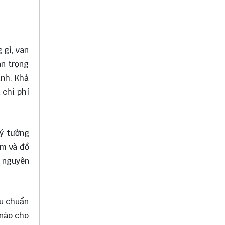
 gỉ, van
an trọng
ạnh. Khả
 chi phí
lý tưởng
ẩm và đồ
ữ nguyên
êu chuẩn
 nào cho