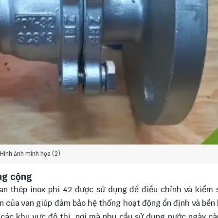
Hình ảnh minh họa (2)
ng cộng
an thép inox phi 42 được sử dụng để điều chỉnh và kiểm 
n của van giúp đảm bảo hệ thống hoạt động ổn định và bền 
g các khu vực đô thị, nơi mà nhu cầu sử dụng nước ngày c