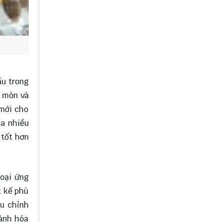
ầu trong
n mòn và
 mới cho
ua nhiều
 tốt hơn
loại ứng
t kế phù
ều chỉnh
gành hóa