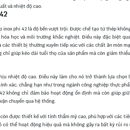
uất và nhiệt độ cao.
 42
inox phi 42 là độ bền vượt trội. Được chế tạo từ thép không
 hóa học và môi trường khắc nghiệt. Điều này đặc biệt qu
 các thiết bị thường xuyên tiếp xúc với các chất ăn mòn m
 chỉ giúp kéo dài tuổi thọ của sản phẩm mà còn giảm thiểu
hịu nhiệt độ cao. Điều này làm cho nó trở thành lựa chọn 
hính xác, chẳng hạn như trong ngành công nghiệp thực ph
i 42 không chỉ đảm bảo hoạt động ổn định mà còn giúp gi
 vận chuyển qua hệ thống.
 còn được thiết kế với tính thẩm mỹ cao, phù hợp với các ti
ó có thể hoạt động hiệu quả mà không gây ra bất kỳ rủi ro