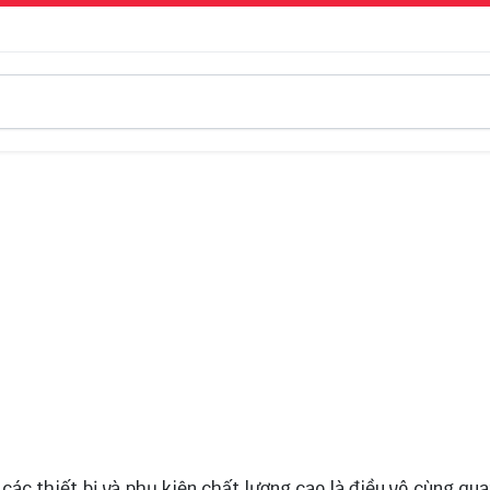
 các thiết bị và phụ kiện chất lượng cao là điều vô cùng qua