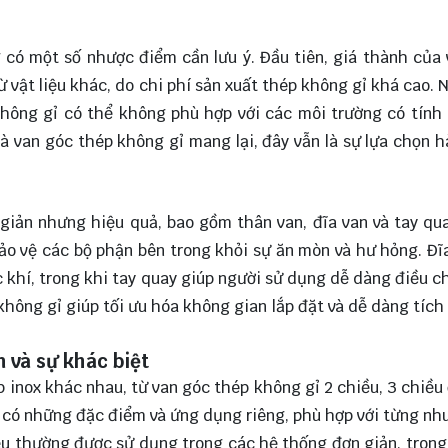
 có một số nhược điểm cần lưu ý. Đầu tiên, giá thành của
 vật liệu khác, do chi phí sản xuất thép không gỉ khá cao. N
không gỉ có thể không phù hợp với các môi trường có tính
mà van góc thép không gỉ mang lại, đây vẫn là sự lựa chọn 
 giản nhưng hiệu quả, bao gồm thân van, đĩa van và tay qu
ảo vệ các bộ phận bên trong khỏi sự ăn mòn và hư hỏng. Đĩ
 khí, trong khi tay quay giúp người sử dụng dễ dàng điều c
không gỉ giúp tối ưu hóa không gian lắp đặt và dễ dàng tích
n và sự khác biệt
ép inox khác nhau, từ van góc thép không gỉ 2 chiều, 3 chiều
n có những đặc điểm và ứng dụng riêng, phù hợp với từng nh
u thường được sử dụng trong các hệ thống đơn giản, trong