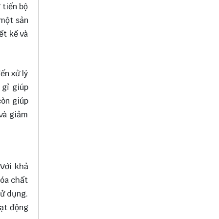
 tiến bộ
 một sản
ết kế và
ến xử lý
 gỉ giúp
còn giúp
 và giảm
 Với khả
hóa chất
sử dụng.
oạt động