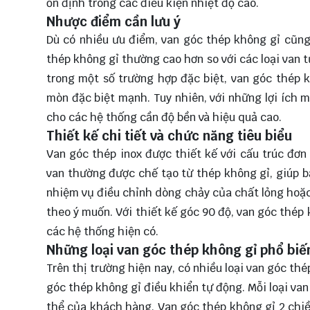
ổn định trong các điều kiện nhiệt độ cao.
Nhược điểm cần lưu ý
Dù có nhiều ưu điểm, van góc thép không gỉ cũng
thép không gỉ thường cao hơn so với các loại van từ
trong một số trường hợp đặc biệt, van góc thép 
mòn đặc biệt mạnh. Tuy nhiên, với những lợi ích 
cho các hệ thống cần độ bền và hiệu quả cao.
Thiết kế chi tiết và chức năng tiêu biểu
Van góc thép inox được thiết kế với cấu trúc đơn
van thường được chế tạo từ thép không gỉ, giúp b
nhiệm vụ điều chỉnh dòng chảy của chất lỏng hoặc
theo ý muốn. Với thiết kế góc 90 độ, van góc thép 
các hệ thống hiện có.
Những loại van góc thép không gỉ phổ biế
Trên thị trường hiện nay, có nhiều loại van góc th
góc thép không gỉ điều khiển tự động. Mỗi loại va
thể của khách hàng. Van góc thép không gỉ 2 chiề