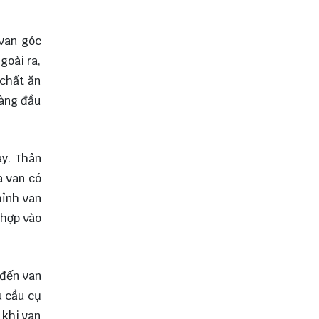
 van góc
goài ra,
 chất ăn
hàng đầu
ay. Thân
a van có
hỉnh van
 hợp vào
 đến van
u cầu cụ
 khi van