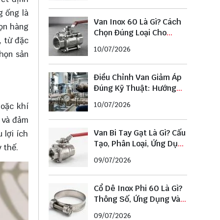
g ống là
Van Inox 60 Là Gì? Cách
họn hàng
Chọn Đúng Loại Cho
, từ đặc
Đường Ống Phi 60
10/07/2026
chọn sản
Điều Chỉnh Van Giảm Áp
Đúng Kỹ Thuật: Hướng
Dẫn Chi Tiết Từ A–Z
10/07/2026
hoặc khí
t và đảm
Van Bi Tay Gạt Là Gì? Cấu
 lợi ích
Tạo, Phân Loại, Ứng Dụng
 thế.
Và Cách Chọn Chuẩn
09/07/2026
Cổ Dê Inox Phi 60 Là Gì?
Thông Số, Ứng Dụng Và
Cách Chọn Đúng Kích
09/07/2026