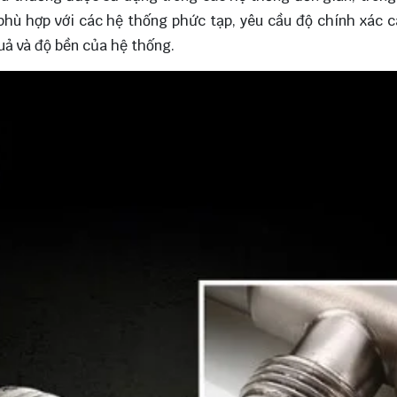
phù hợp với các hệ thống phức tạp, yêu cầu độ chính xác c
quả và độ bền của hệ thống.