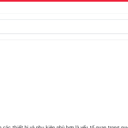
n các thiết bị và phụ kiện phù hợp là yếu tố quan trọng qu