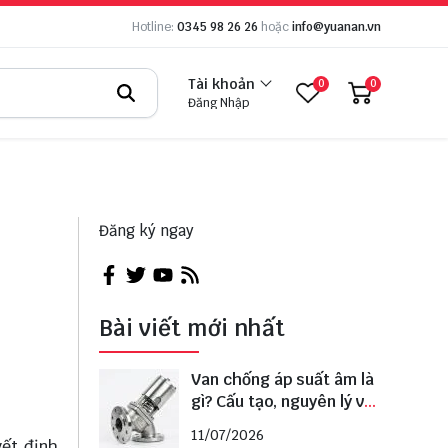
Hotline:
0345 98 26 26
hoặc
info@yuanan.vn
Tài khoản
0
0
Đăng Nhập
Đăng ký ngay
Bài viết mới nhất
Van chống áp suất âm là
gì? Cấu tạo, nguyên lý và
cách lựa chọn đúng
11/07/2026
yết định