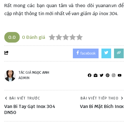
Rất mong các bạn quan tâm và theo dõi
yuanan.vn
để
cập nhật thông tin mới nhất về
van giảm áp inox 304.
0.0
0
Đánh giá
facebook
TÁC GIẢ
NGỌC ANH
ADMIN
BÀI VIẾT TRƯỚC
BÀI VIẾT TIẾP THEO
Van Bi Tay Gạt Inox 304
Van Bi Mặt Bích Inox
DN50