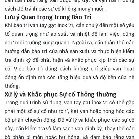
cần đảm bảo rằng van được lắp đặt và vận hành đúng
cách để tránh các sự cố không mong muốn.
Lưu ý Quan trọng trong Bảo Trì
Khi bảo trì van tay gạt inox 21, cần chú ý đến một số yếu
tố quan trọng như áp suất và nhiệt độ làm việc, cũng
như môi trường xung quanh. Ngoài ra, cần tuân thủ các
hướng dẫn bảo trì của nhà sản xuất và thực hiện kiểm
tra định kỳ để phát hiện và khắc phục kịp thời các sự
cố. Việc bảo trì đúng cách không chỉ giúp van hoạt
động ổn định mà còn tăng hiệu quả và độ bền của hệ
thống.
Xử lý và Khắc phục Sự cố Thông thường
Trong quá trình sử dụng, van tay gạt inox 21 có thể gặp
phải một số sự cố như rò rỉ, kẹt van hoặc hỏng hóc các
bộ phận chuyển động. Để xử lý và khắc phục các sự cố
này, cần kiểm tra và làm sạch van định kỳ, thay thế các
bộ phận bị mòn hoặc hư hỏng, và đảm bảo rằng van