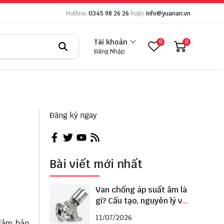
Hotline:
0345 98 26 26
hoặc
info@yuanan.vn
Tài khoản
0
0
Đăng Nhập
Đăng ký ngay
Bài viết mới nhất
Van chống áp suất âm là
gì? Cấu tạo, nguyên lý và
cách lựa chọn đúng
11/07/2026
 đảm bảo