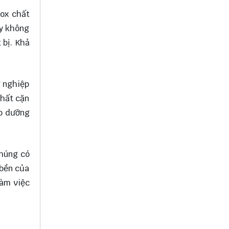
nox chất
ày không
 bị. Khả
g nghiệp
chất cặn
ảo dưỡng
Chúng có
 bền của
làm việc