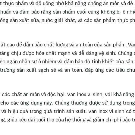
uất thực phẩm và đồ uống nhờ khả năng chống ăn mòn và dễ
khuẩn và đảm bảo rằng sản phẩm cuối cùng không bị ô nh
hống sản xuất sữa, nước giải khát, và các sản phẩm thực 
ất cao để đảm bảo chất lượng và an toàn của sản phẩm. Van
 năng chịu được hóa chất mạnh và dễ dàng vệ sinh. Chúng
iệc ngăn chặn sự ô nhiễm và đảm bảo độ tinh khiết của sản
i trường sản xuất sạch sẽ và an toàn, đáp ứng các tiêu c
các chất ăn mòn và độc hại. Van inox vi sinh, với khả năng
ng cho các ứng dụng này. Chúng thường được sử dụng tron
và hiệu quả trong quá trình sản xuất. Van inox vi sinh có 
, giúp kéo dài tuổi thọ của hệ thống và giảm chi phí bảo tr