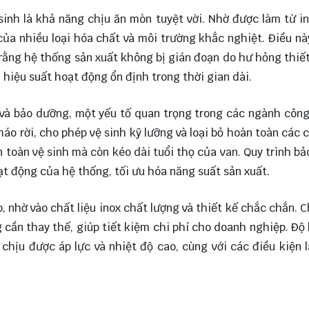
sinh là khả năng chịu ăn mòn tuyệt vời. Nhờ được làm từ i
 của nhiều loại hóa chất và môi trường khắc nghiệt. Điều n
rằng hệ thống sản xuất không bị gián đoạn do hư hỏng thiết
 hiệu suất hoạt động ổn định trong thời gian dài.
h và bảo dưỡng, một yếu tố quan trọng trong các ngành côn
áo rời, cho phép vệ sinh kỹ lưỡng và loại bỏ hoàn toàn các 
n toàn vệ sinh mà còn kéo dài tuổi thọ của van. Quy trình b
t động của hệ thống, tối ưu hóa năng suất sản xuất.
ao, nhờ vào chất liệu inox chất lượng và thiết kế chắc chắn. 
cần thay thế, giúp tiết kiệm chi phí cho doanh nghiệp. Độ
chịu được áp lực và nhiệt độ cao, cùng với các điều kiện 