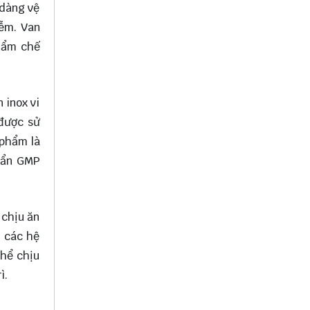
 dàng vệ
iễm. Van
phẩm chế
 inox vi
 được sử
 phẩm là
huẩn GMP
 chịu ăn
g các hệ
thể chịu
ì.