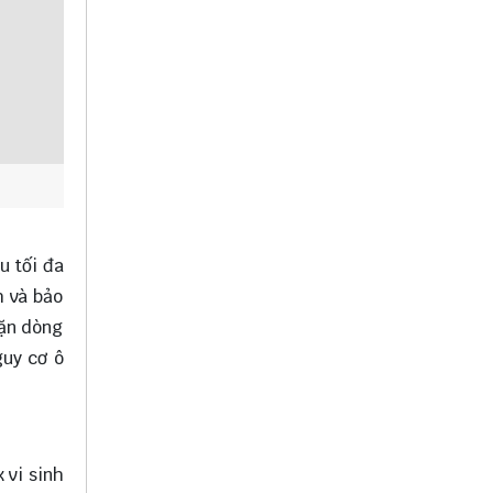
u tối đa
h và bảo
hặn dòng
guy cơ ô
 vi sinh