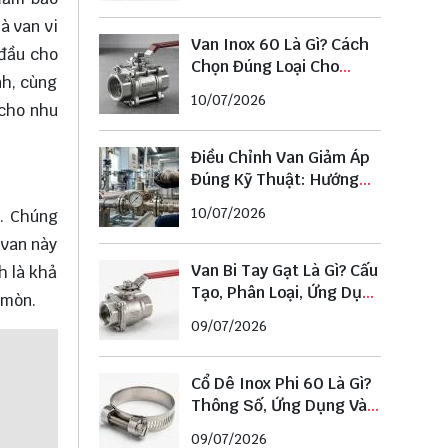
à van vi
Van Inox 60 Là Gì? Cách
 đầu cho
Chọn Đúng Loại Cho
nh, cùng
Đường Ống Phi 60
10/07/2026
 cho nhu
Điều Chỉnh Van Giảm Áp
Đúng Kỹ Thuật: Hướng
Dẫn Chi Tiết Từ A–Z
10/07/2026
o. Chúng
 van này
Van Bi Tay Gạt Là Gì? Cấu
h là khả
Tạo, Phân Loại, Ứng Dụng
 mòn.
Và Cách Chọn Chuẩn
09/07/2026
Cổ Dê Inox Phi 60 Là Gì?
Thông Số, Ứng Dụng Và
Cách Chọn Đúng Kích
09/07/2026