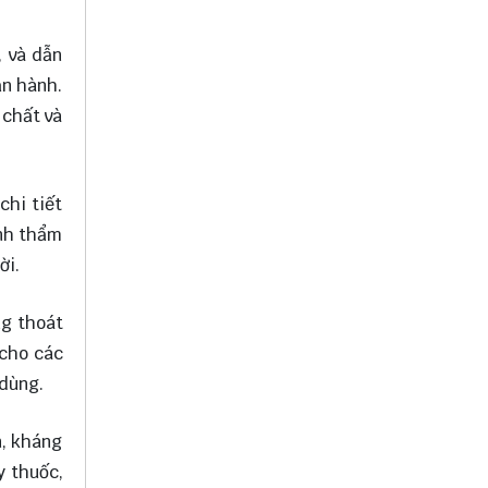
, và dẫn
ận hành.
 chất và
chi tiết
ính thẩm
ời.
ng thoát
 cho các
 dùng.
n, kháng
y thuốc,