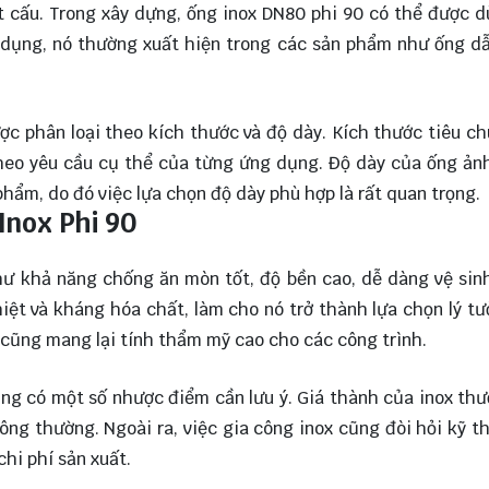
t cấu. Trong xây dựng, ống inox DN80 phi 90 có thể được 
gia dụng, nó thường xuất hiện trong các sản phẩm như ống d
c phân loại theo kích thước và độ dày. Kích thước tiêu c
 theo yêu cầu cụ thể của từng ứng dụng. Độ dày của ống ả
phẩm, do đó việc lựa chọn độ dày phù hợp là rất quan trọng.
Inox Phi 90
hư khả năng chống ăn mòn tốt, độ bền cao, dễ dàng vệ sin
hiệt và kháng hóa chất, làm cho nó trở thành lựa chọn lý t
cũng mang lại tính thẩm mỹ cao cho các công trình.
ng có một số nhược điểm cần lưu ý. Giá thành của inox th
ông thường. Ngoài ra, việc gia công inox cũng đòi hỏi kỹ t
hi phí sản xuất.