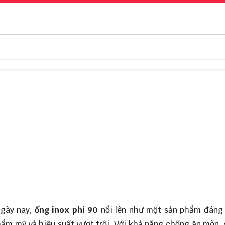
ngày nay,
ống inox phi 90
nổi lên như một sản phẩm đáng 
hẩm mỹ và hiệu suất vượt trội. Với khả năng chống ăn mòn, 