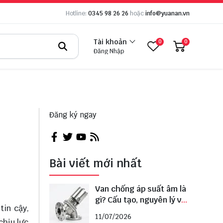
Hotline:
0345 98 26 26
hoặc
info@yuanan.vn
Tài khoản
0
0
Đăng Nhập
Đăng ký ngay
Bài viết mới nhất
Van chống áp suất âm là
gì? Cấu tạo, nguyên lý và
tin cậy,
cách lựa chọn đúng
11/07/2026
chịu lực