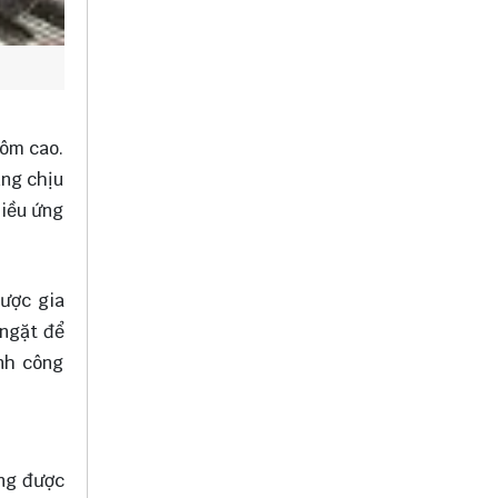
rôm cao.
ăng chịu
hiều ứng
được gia
 ngặt để
nh công
ờng được