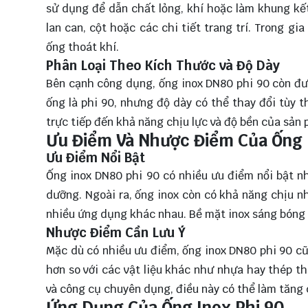
sử dụng để dẫn chất lỏng, khí hoặc làm khung kế
lan can, cột hoặc các chi tiết trang trí. Trong 
ống thoát khí.
Phân Loại Theo Kích Thước và Độ Dày
Bên cạnh công dụng, ống inox DN80 phi 90 còn đượ
ống là phi 90, nhưng độ dày có thể thay đổi tùy
trực tiếp đến khả năng chịu lực và độ bền của sản 
Ưu Điểm Và Nhược Điểm Của Ống 
Ưu Điểm Nổi Bật
Ống inox DN80 phi 90 có nhiều ưu điểm nổi bật n
dưỡng. Ngoài ra, ống inox còn có khả năng chịu n
nhiều ứng dụng khác nhau. Bề mặt inox sáng bóng 
Nhược Điểm Cần Lưu Ý
Mặc dù có nhiều ưu điểm, ống inox DN80 phi 90 cũ
hơn so với các vật liệu khác như nhựa hay thép th
và công cụ chuyên dụng, điều này có thể làm tăng c
Ứng Dụng Của Ống Inox Phi 90