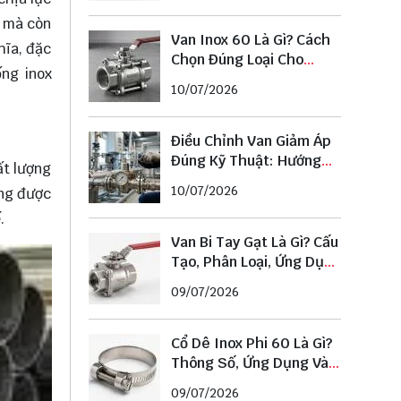
g mà còn
Van Inox 60 Là Gì? Cách
hĩa, đặc
Chọn Đúng Loại Cho
ống inox
Đường Ống Phi 60
10/07/2026
Điều Chỉnh Van Giảm Áp
Đúng Kỹ Thuật: Hướng
ất lượng
Dẫn Chi Tiết Từ A–Z
10/07/2026
ờng được
.
Van Bi Tay Gạt Là Gì? Cấu
Tạo, Phân Loại, Ứng Dụng
Và Cách Chọn Chuẩn
09/07/2026
Cổ Dê Inox Phi 60 Là Gì?
Thông Số, Ứng Dụng Và
Cách Chọn Đúng Kích
09/07/2026