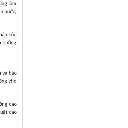
dùng làm
ẫn nước,
huẩn của
nh hưởng
h và bảo
ưởng cho
ường cao
huật cao