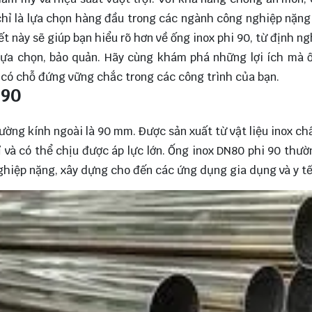
chỉ là lựa chọn hàng đầu trong các ngành công nghiệp nặn
t này sẽ giúp bạn hiểu rõ hơn về ống inox phi 90, từ định ng
lựa chọn, bảo quản. Hãy cùng
khám phá
những lợi ích mà 
g có chỗ đứng vững chắc trong các công trình của bạn.
 90
đường kính ngoài là 90 mm. Được sản xuất từ vật liệu inox ch
ỉ và có thể chịu được áp lực lớn. Ống inox DN80 phi 90 thư
ghiệp nặng, xây dựng cho đến các ứng dụng gia dụng và y tế