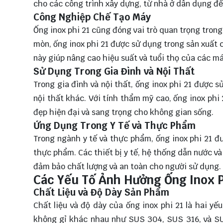
cho các công trình xây dựng, từ nhà ở dân dụng đế
Công Nghiệp Chế Tạo Máy
Ống inox phi 21 cũng đóng vai trò quan trọng tron
mòn, ống inox phi 21 được sử dụng trong sản xuất 
này giúp nâng cao hiệu suất và tuổi thọ của các m
Sử Dụng Trong Gia Đình và Nội Thất
Trong gia đình và nội thất, ống inox phi 21 được 
nội thất khác. Với tính thẩm mỹ cao, ống inox ph
đẹp hiện đại và sang trọng cho không gian sống.
Ứng Dụng Trong Y Tế và Thực Phẩm
Trong ngành y tế và thực phẩm, ống inox phi 21 đ
thực phẩm. Các thiết bị y tế, hệ thống dẫn nước v
đảm bảo chất lượng và an toàn cho người sử dụng.
Các Yếu Tố Ảnh Hưởng Ống Inox P
Chất Liệu và Độ Dày Sản Phẩm
Chất liệu và độ dày của ống inox phi 21 là hai y
không gỉ khác nhau như SUS 304, SUS 316, và SUS