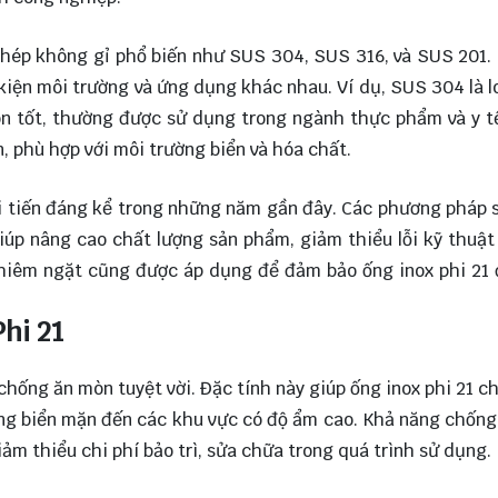
 thép không gỉ phổ biến như SUS 304, SUS 316, và SUS 201. 
 kiện môi trường và ứng dụng khác nhau. Ví dụ, SUS 304 là l
n tốt, thường được sử dụng trong ngành thực phẩm và y t
 phù hợp với môi trường biển và hóa chất.
ải tiến đáng kể trong những năm gần đây. Các phương pháp 
giúp nâng cao chất lượng sản phẩm, giảm thiểu lỗi kỹ thuật
ghiêm ngặt cũng được áp dụng để đảm bảo ống inox phi 21 
Phi 21
 chống ăn mòn tuyệt vời. Đặc tính này giúp ống inox phi 21 c
ờng biển mặn đến các khu vực có độ ẩm cao. Khả năng chốn
ảm thiểu chi phí bảo trì, sửa chữa trong quá trình sử dụng.