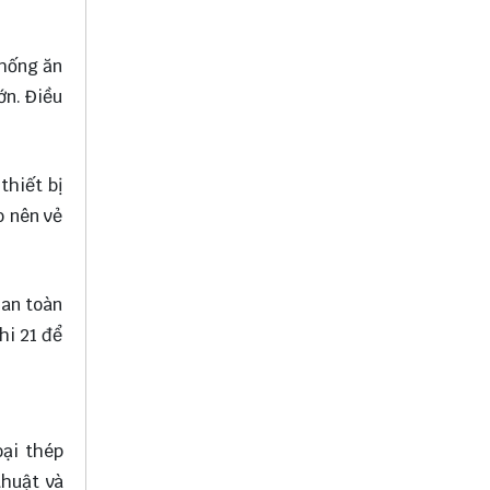
chống ăn
ớn. Điều
thiết bị
o nên vẻ
 an toàn
hi 21 để
oại thép
thuật và