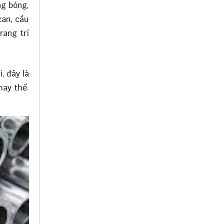
ng bóng,
can, cầu
rang trí
, đây là
hay thế.