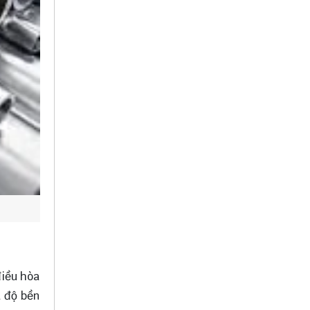
điều hòa
à độ bền