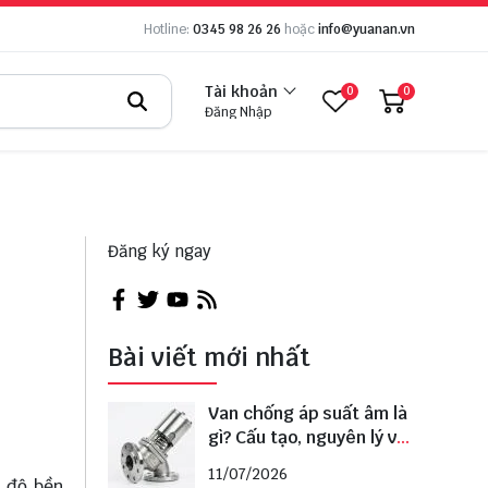
Hotline:
0345 98 26 26
hoặc
info@yuanan.vn
Tài khoản
0
0
Đăng Nhập
Đăng ký ngay
Bài viết mới nhất
Van chống áp suất âm là
gì? Cấu tạo, nguyên lý và
cách lựa chọn đúng
11/07/2026
i độ bền