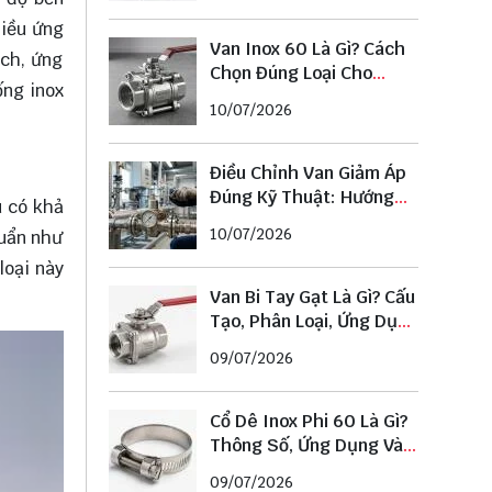
hiều ứng
Van Inox 60 Là Gì? Cách
ích, ứng
Chọn Đúng Loại Cho
ống inox
Đường Ống Phi 60
10/07/2026
Điều Chỉnh Van Giảm Áp
Đúng Kỹ Thuật: Hướng
u có khả
Dẫn Chi Tiết Từ A–Z
10/07/2026
huẩn như
loại này
Van Bi Tay Gạt Là Gì? Cấu
Tạo, Phân Loại, Ứng Dụng
Và Cách Chọn Chuẩn
09/07/2026
Cổ Dê Inox Phi 60 Là Gì?
Thông Số, Ứng Dụng Và
Cách Chọn Đúng Kích
09/07/2026