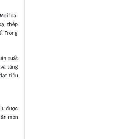
Mỗi loại
oại thép
ế. Trong
sản xuất
 và tăng
đạt tiêu
hịu được
g ăn mòn