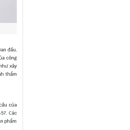
Ban đầu,
của công
 như xây
ính thẩm
 cầu của
457. Các
sản phẩm