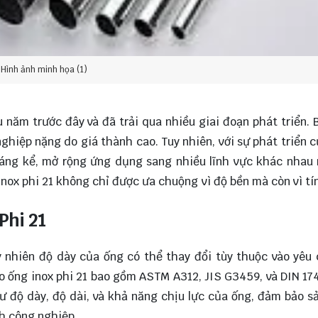
Hình ảnh minh họa (1)
u năm trước đây và đã trải qua nhiều giai đoạn phát triển. 
ghiệp nặng do giá thành cao. Tuy nhiên, với sự phát triển 
đáng kể, mở rộng ứng dụng sang nhiều lĩnh vực khác nhau
 inox phi 21 không chỉ được ưa chuộng vì độ bền mà còn vì t
Phi 21
y nhiên độ dày của ống có thể thay đổi tùy thuộc vào yêu
o ống inox phi 21 bao gồm ASTM A312, JIS G3459, và DIN 17
ư độ dày, độ dài, và khả năng chịu lực của ống, đảm bảo 
h công nghiệp.