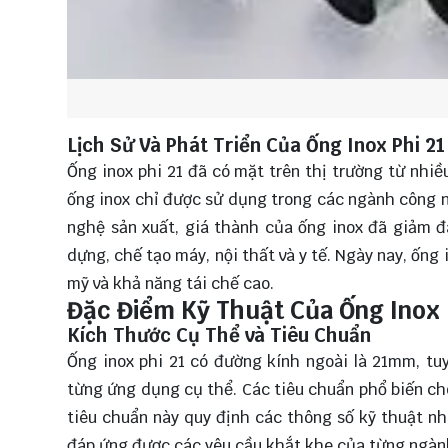
Lịch Sử Và Phát Triển Của Ống Inox Phi 21
Ống inox phi 21 đã có mặt trên thị trường từ nhiề
ống inox chỉ được sử dụng trong các ngành công n
nghệ sản xuất, giá thành của ống inox đã giảm 
dựng, chế tạo máy, nội thất và y tế. Ngày nay, ống
mỹ và khả năng tái chế cao.
Đặc Điểm Kỹ Thuật Của Ống Inox 
Kích Thước Cụ Thể và Tiêu Chuẩn
Ống inox phi 21 có đường kính ngoài là 21mm, tu
từng ứng dụng cụ thể. Các tiêu chuẩn phổ biến ch
tiêu chuẩn này quy định các thông số kỹ thuật nh
đáp ứng được các yêu cầu khắt khe của từng ngàn