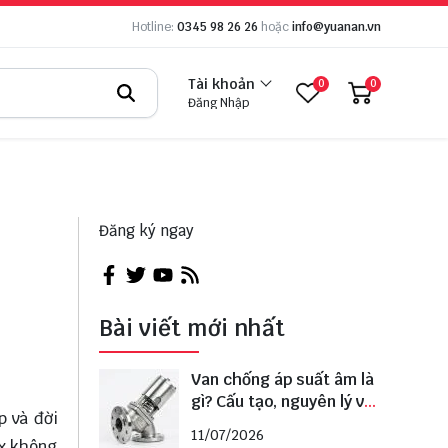
Hotline:
0345 98 26 26
hoặc
info@yuanan.vn
Tài khoản
0
0
Đăng Nhập
Đăng ký ngay
Bài viết mới nhất
Van chống áp suất âm là
gì? Cấu tạo, nguyên lý và
p và đời
cách lựa chọn đúng
11/07/2026
ox không