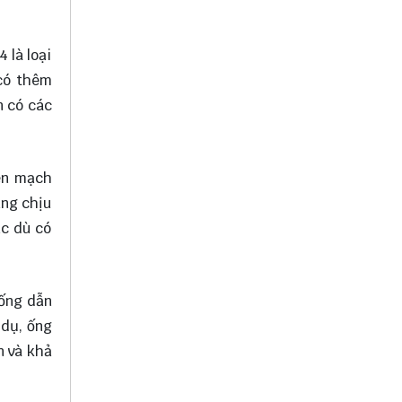
 là loại
 có thêm
n có các
iền mạch
ăng chịu
ặc dù có
 ống dẫn
 dụ, ống
n và khả