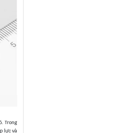
ó. Trong
p lực và