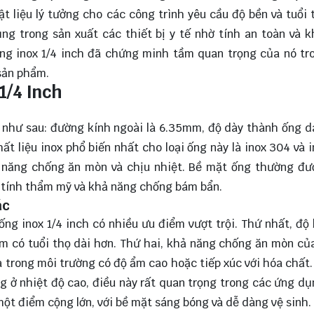
ật liệu lý tưởng cho các công trình yêu cầu độ bền và tuổi 
ng trong sản xuất các thiết bị y tế nhờ tính an toàn và 
g inox 1/4 inch đã chứng minh tầm quan trọng của nó tr
 sản phẩm.
1/4 Inch
n như sau: đường kính ngoài là 6.35mm, độ dày thành ống 
 liệu inox phổ biến nhất cho loại ống này là inox 304 và i
hả năng chống ăn mòn và chịu nhiệt. Bề mặt ống thường đ
 tính thẩm mỹ và khả năng chống bám bẩn.
ác
ống inox 1/4 inch có nhiều ưu điểm vượt trội. Thứ nhất, độ
ẩm có tuổi thọ dài hơn. Thứ hai, khả năng chống ăn mòn của
à trong môi trường có độ ẩm cao hoặc tiếp xúc với hóa chất.
ng ở nhiệt độ cao, điều này rất quan trọng trong các ứng d
một điểm cộng lớn, với bề mặt sáng bóng và dễ dàng vệ sinh.