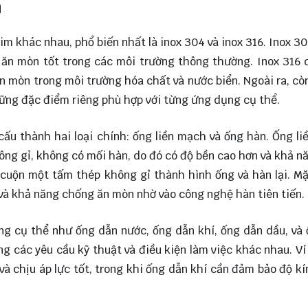
h
im khác nhau, phổ biến nhất là inox 304 và inox 316. Inox 304
 ăn mòn tốt trong các môi trường thông thường. Inox 316
 mòn trong môi trường hóa chất và nước biển. Ngoài ra, cò
những đặc điểm riêng phù hợp với từng ứng dụng cụ thể.
 cấu thành hai loại chính: ống liền mạch và ống hàn. Ống l
ông gỉ, không có mối hàn, do đó có độ bền cao hơn và khả n
 cuộn một tấm thép không gỉ thành hình ống và hàn lại. M
à khả năng chống ăn mòn nhờ vào công nghệ hàn tiên tiến.
ng cụ thể như ống dẫn nước, ống dẫn khí, ống dẫn dầu, và
ng các yêu cầu kỹ thuật và điều kiện làm việc khác nhau. Ví
 chịu áp lực tốt, trong khi ống dẫn khí cần đảm bảo độ kí