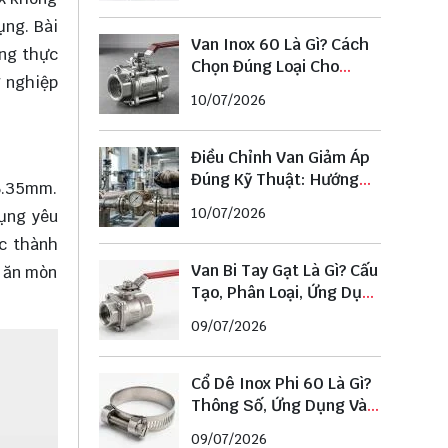
ụng. Bài
Van Inox 60 Là Gì? Cách
ụng thực
Chọn Đúng Loại Cho
g nghiệp
Đường Ống Phi 60
10/07/2026
Điều Chỉnh Van Giảm Áp
Đúng Kỹ Thuật: Hướng
 6.35mm.
Dẫn Chi Tiết Từ A–Z
10/07/2026
dụng yêu
ác thành
Van Bi Tay Gạt Là Gì? Cấu
g ăn mòn
Tạo, Phân Loại, Ứng Dụng
Và Cách Chọn Chuẩn
09/07/2026
Cổ Dê Inox Phi 60 Là Gì?
Thông Số, Ứng Dụng Và
Cách Chọn Đúng Kích
09/07/2026