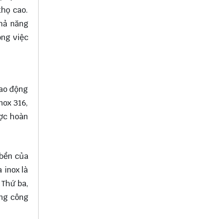
thọ cao.
khả năng
ong việc
dao động
nox 316,
ược hoàn
 bền của
 inox là
 Thứ ba,
ụng công