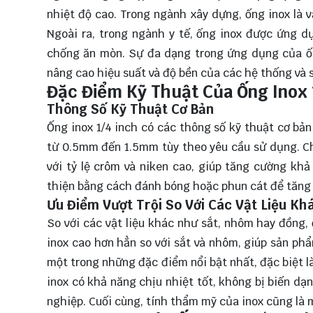
nhiệt độ cao. Trong ngành xây dựng, ống inox là v
Ngoài ra, trong ngành y tế, ống inox được ứng dụ
chống ăn mòn. Sự đa dạng trong ứng dụng của ốn
nâng cao hiệu suất và độ bền của các hệ thống và
Đặc Điểm Kỹ Thuật Của Ống Inox 
Thông Số Kỹ Thuật Cơ Bản
Ống inox 1/4 inch có các thông số kỹ thuật cơ bả
từ 0.5mm đến 1.5mm tùy theo yêu cầu sử dụng. Chất
với tỷ lệ crôm và niken cao, giúp tăng cường k
thiện bằng cách đánh bóng hoặc phun cát để tăng
Ưu Điểm Vượt Trội So Với Các Vật Liệu Kh
So với các vật liệu khác như sắt, nhôm hay đồng, 
inox cao hơn hẳn so với sắt và nhôm, giúp sản ph
một trong những đặc điểm nổi bật nhất, đặc biệt l
inox có khả năng chịu nhiệt tốt, không bị biến dạ
nghiệp. Cuối cùng, tính thẩm mỹ của inox cũng là 